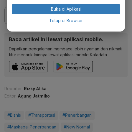
Buka di Aplikasi
Tetap di Browser
Baca artikel ini lewat aplikasi mobile.
Dapatkan pengalaman membaca lebih nyaman dan nikmati
fitur menarik lainnya lewat aplikasi mobile Katadata.
Reporter:
Rizky Alika
Editor:
Agung Jatmiko
#Bisnis
#Transportasi
#Penerbangan
#Maskapai Penerbangan
#New Normal