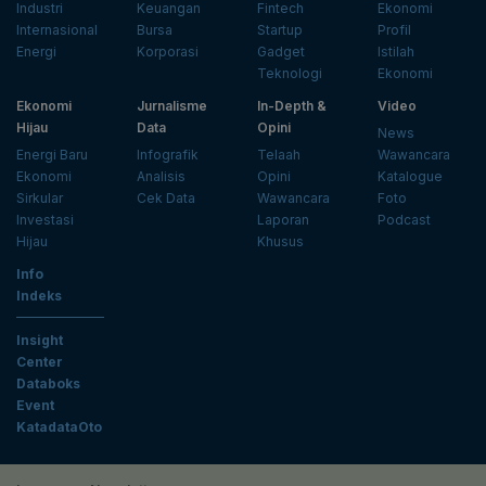
Industri
Keuangan
Fintech
Ekonomi
Internasional
Bursa
Startup
Profil
Energi
Korporasi
Gadget
Istilah
Teknologi
Ekonomi
Ekonomi
Jurnalisme
In-Depth &
Video
Hijau
Data
Opini
News
Energi Baru
Infografik
Telaah
Wawancara
Ekonomi
Analisis
Opini
Katalogue
Sirkular
Cek Data
Wawancara
Foto
Investasi
Laporan
Podcast
Hijau
Khusus
Info
Indeks
Insight
Center
Databoks
Event
KatadataOto