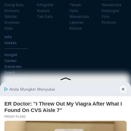
Energi Baru
Infografik
Telaah
Wawancara
Ekonomi
Analisis
Opini
Katalogue
Sirkular
Cek Data
Wawancara
Foto
Investasi
Laporan
Podcast
Hijau
Khusus
Info
Indeks
Insight
Center
Databoks
Event
KatadataOto
Langganan Newsletter
Email
Daftar
Ikuti Kami