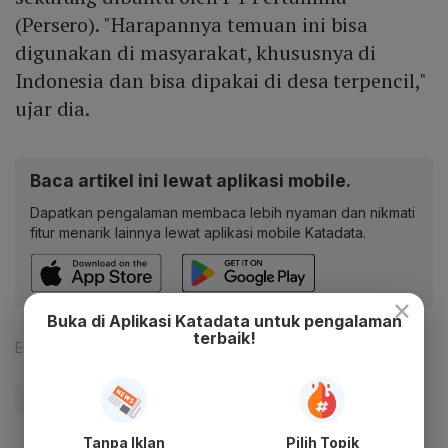
(Persero). "Harapannya temuan ini bisa
digunakan di masyarakat, khususnya di
Indonesia dan bisa dipakai di desa terpencil,"
ujar dia.
Baca artikel ini lewat aplikasi mobile.
Dapatkan pengalaman membaca lebih nyaman dan nikmati
fitur menarik lainnya lewat aplikasi mobile Katadata.
×
Buka di Aplikasi Katadata untuk pengalaman
terbaik!
Editor:
Arnold Sirait
#Listrik
#Kementerian
Tanpa Iklan
Pilih Topik