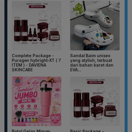
Complete Package -
Sandal Baim unisex
Puragen hybright-XT ( 7
yang stylish, terbuat
ITEM ) - DAVIENA
dari bahan karet dan
SKINCARE
EVA...
Botol Gelas Minum
Basic Package -