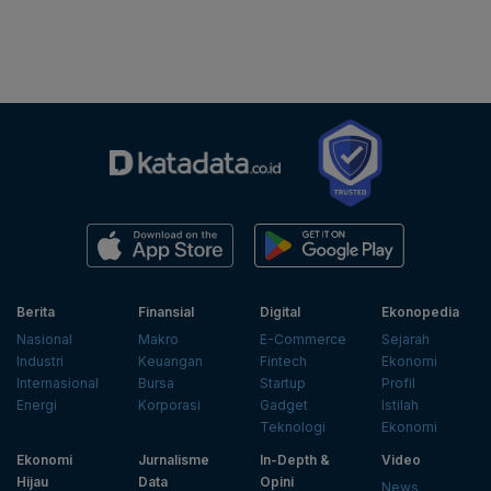
Berita
Finansial
Digital
Ekonopedia
Nasional
Makro
E-Commerce
Sejarah
Industri
Keuangan
Fintech
Ekonomi
Internasional
Bursa
Startup
Profil
Energi
Korporasi
Gadget
Istilah
Teknologi
Ekonomi
Ekonomi
Jurnalisme
In-Depth &
Video
Hijau
Data
Opini
News