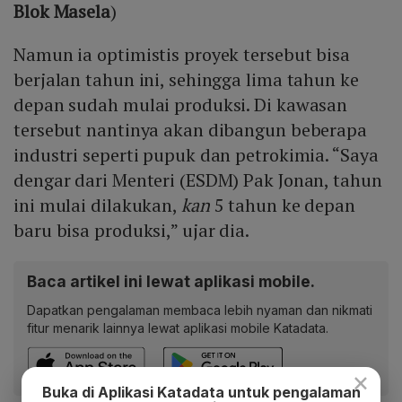
Blok Masela
)
Namun ia optimistis proyek tersebut bisa
berjalan tahun ini, sehingga lima tahun ke
depan sudah mulai produksi. Di kawasan
tersebut nantinya akan dibangun beberapa
industri seperti pupuk dan petrokimia. “Saya
dengar dari Menteri (ESDM) Pak Jonan, tahun
ini mulai dilakukan,
kan
5 tahun ke depan
baru bisa produksi,” ujar dia.
Baca artikel ini lewat aplikasi mobile.
Dapatkan pengalaman membaca lebih nyaman dan nikmati
fitur menarik lainnya lewat aplikasi mobile Katadata.
×
Buka di Aplikasi Katadata untuk pengalaman