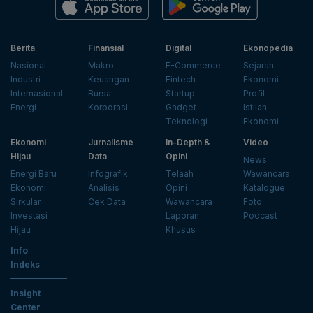
Berita
Finansial
Digital
Ekonopedia
Nasional
Makro
E-Commerce
Sejarah
Industri
Keuangan
Fintech
Ekonomi
Internasional
Bursa
Startup
Profil
Energi
Korporasi
Gadget
Istilah
Teknologi
Ekonomi
Ekonomi
Jurnalisme
In-Depth &
Video
Hijau
Data
Opini
News
Energi Baru
Infografik
Telaah
Wawancara
Ekonomi
Analisis
Opini
Katalogue
Sirkular
Cek Data
Wawancara
Foto
Investasi
Laporan
Podcast
Hijau
Khusus
Info
Indeks
Insight
Center