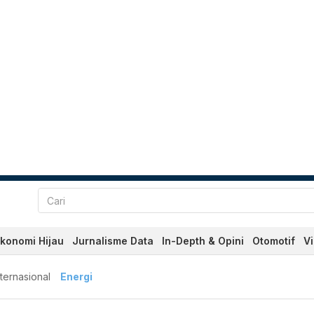
konomi Hijau
Jurnalisme Data
In-Depth & Opini
Otomotif
V
nternasional
Energi