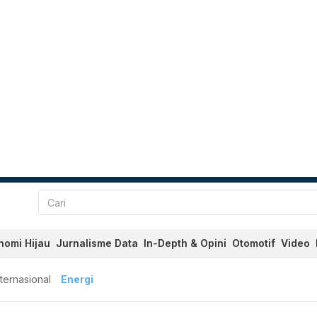
nomi Hijau
Jurnalisme Data
In-Depth & Opini
Otomotif
Video
nternasional
Energi