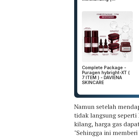
Complete Package -
Puragen hybright-XT (
7 ITEM ) - DAVIENA
SKINCARE
Namun setelah mendap
tidak langsung seperti
kilang, harga gas dap
"Sehingga ini member