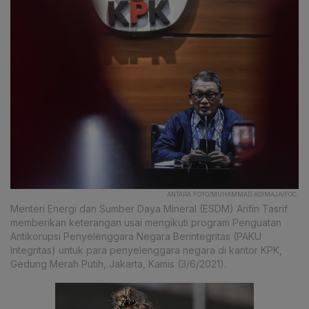
ANTARA FOTO/MUHAMMAD ADIMAJA/FOC.
Menteri Energi dan Sumber Daya Mineral (ESDM) Arifin Tasrif
memberikan keterangan usai mengikuti program Penguatan
Antikorupsi Penyelenggara Negara Berintegritas (PAKU
Integritas) untuk para penyelenggara negara di kantor KPK,
Gedung Merah Putih, Jakarta, Kamis (3/6/2021).