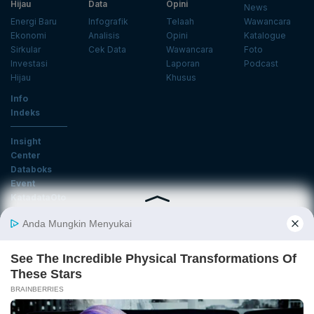
Hijau
Data
Opini
News
Energi Baru
Infografik
Telaah
Wawancara
Ekonomi
Analisis
Opini
Katalogue
Sirkular
Cek Data
Wawancara
Foto
Investasi
Laporan
Podcast
Hijau
Khusus
Info
Indeks
Insight
Center
Databoks
Event
KatadataOto
Langganan Newsletter
Email
Daftar
Ikuti Kami