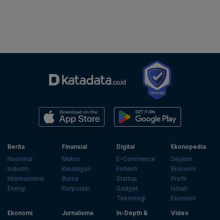
Berita
Finansial
Digital
Ekonopedia
Nasional
Makro
E-Commerce
Sejarah
Industri
Keuangan
Fintech
Ekonomi
Internasional
Bursa
Startup
Profil
Energi
Korporasi
Gadget
Istilah
Teknologi
Ekonomi
Ekonomi
Jurnalisme
In-Depth &
Video