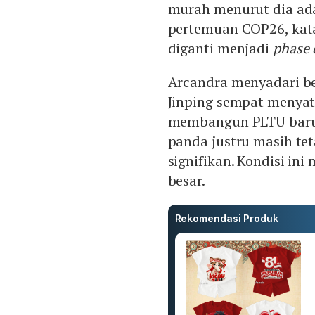
murah menurut dia adal
pertemuan COP26, ka
diganti menjadi
phase
Arcandra menyadari be
Jinping sempat menya
membangun PLTU baru d
panda justru masih t
signifikan. Kondisi i
besar.
Rekomendasi Produk