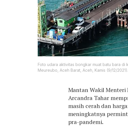
Foto udara aktivitas bongkar muat batu bara d
Meureubo, Aceh Barat, Aceh, Kamis (9/12/2021)
Mantan Wakil Menteri 
Arcandra Tahar mempr
masih cerah dan hargan
meningkatnya perminta
pra-pandemi.