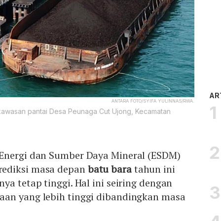
AR
ANTARA FOTO/SYIFA YULINNAS/RWA.
i kawasan pantai Desa Peunaga Cut Ujong, Kecamatan
.
Energi dan Sumber Daya Mineral (ESDM)
ediksi masa depan
batu bara
tahun ini
ya tetap tinggi. Hal ini seiring dengan
an yang lebih tinggi dibandingkan masa