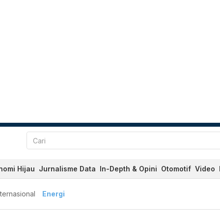
nomi Hijau
Jurnalisme Data
In-Depth & Opini
Otomotif
Video
nternasional
Energi