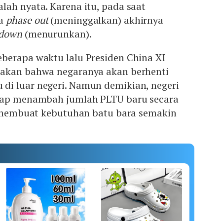
ah nyata. Karena itu, pada saat
ta
phase out
(meninggalkan) akhirnya
 down
(menurunkan).
berapa waktu lalu Presiden China XI
takan bahwa negaranya akan berhenti
i luar negeri. Namun demikian, negeri
etap menambah jumlah PLTU baru secara
ni membuat kebutuhan batu bara semakin