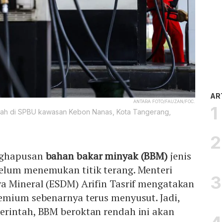
AR
ANTARA FOTO/FAUZAN/FOC.
ah di SPBU kawasan Kebon Nanas, Kota Tangerang,
nghapusan
bahan bakar minyak (BBM)
jenis
elum menemukan titik terang. Menteri
a Mineral (ESDM) Arifin Tasrif mengatakan
emium sebenarnya terus menyusut. Jadi,
rintah, BBM beroktan rendah ini akan