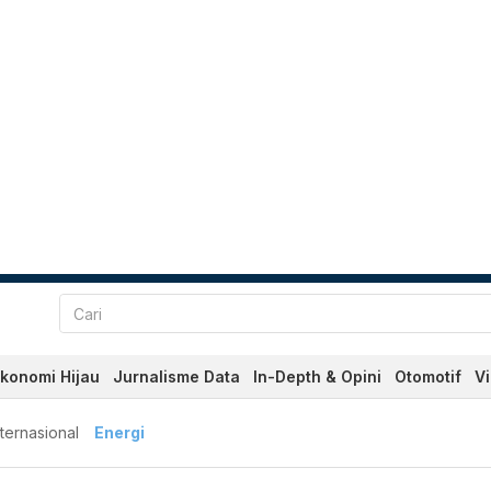
konomi Hijau
Jurnalisme Data
In-Depth & Opini
Otomotif
V
nternasional
Energi