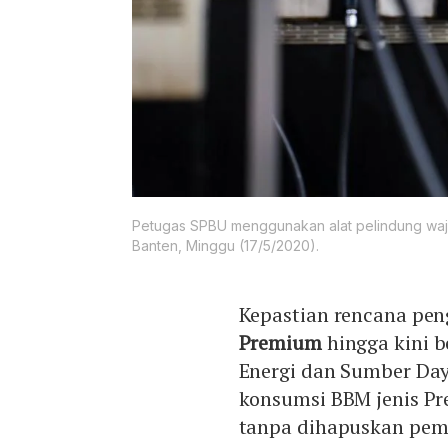
Petugas SPBU menggunakan alat pelindung waj
Banten, Minggu (17/5/2020).
Kepastian rencana pe
Premium
hingga kini b
Energi dan Sumber Day
konsumsi BBM jenis Pr
tanpa dihapuskan peme