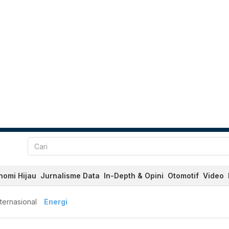
nomi Hijau
Jurnalisme Data
In-Depth & Opini
Otomotif
Video
nternasional
Energi