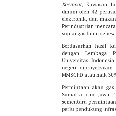
Keempat
, Kawasan In
dihuni oleh 42 perusa
elektronik, dan maka
Perindustrian mencat
suplai gas bumi sebes
Berdasarkan hasil ka
dengan Lembaga Pe
Universitas Indonesi
negeri diproyeksikan
MMSCFD atau naik 30%
Permintaan akan gas 
Sumatra dan Jawa. "
sementara permintaan 
perlu pendukung infrast