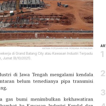
AR
ANTARA FOTO/HARVIYAN PERDANA PUTRA/RWA.
kerja di Grand Batang City atau Kawasan Industri Terpadu
 Jumat (8/10/2021).
ustri di Jawa Tengah mengalami kendala
antaran belum tersedianya pipa transmisi
ang.
ipa gas bumi menimbulkan kekhawatiran
rhambat ke Kawasan Industri Kendal dan