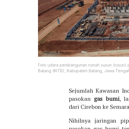
Foto udara pembangunan rumah susun (rusun) pe
Batang (KITB), Kabupaten Batang, Jawa Tengah,
Sejumlah Kawasan Ind
pasokan
gas bumi
, l
dari Cirebon ke Semar
Nihilnya jaringan p
pasokan gas bumi te