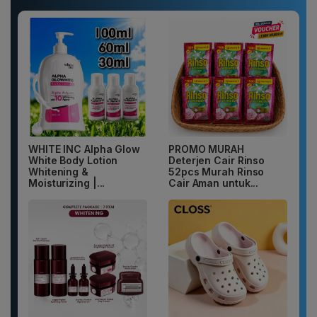
WHITE INC Alpha Glow
PROMO MURAH
White Body Lotion
Deterjen Cair Rinso
Whitening &
52pcs Murah Rinso
Moisturizing |...
Cair Aman untuk...