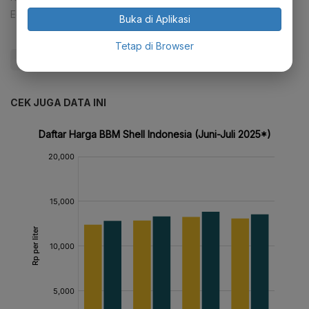
Editor:
Happy Fajrian
Buka di Aplikasi
Tetap di Browser
#Blok Masela
#Pertamina
#Shell
#Update Me
CEK JUGA DATA INI