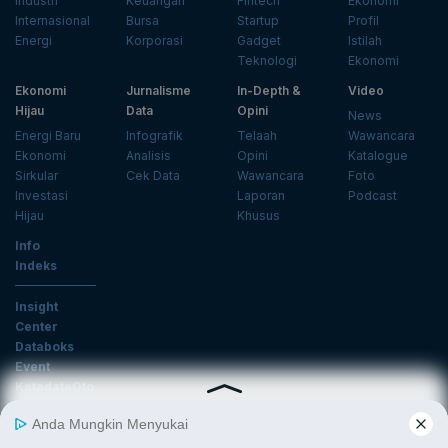
Industri
Keuangan
Fintech
Ekonomi
Internasional
Bursa
Startup
Profil
Energi
Korporasi
Gadget
Istilah
Teknologi
Ekonomi
Ekonomi
Jurnalisme
In-Depth &
Video
Hijau
Data
Opini
News
Energi Baru
Infografik
Telaah
Wawancara
Ekonomi
Analisis
Opini
Katalogue
Sirkular
Cek Data
Wawancara
Foto
Investasi
Laporan
Podcast
Hijau
Khusus
Info
Indeks
Insight
Center
Databoks
Event
KatadataOto
Langganan Newsletter