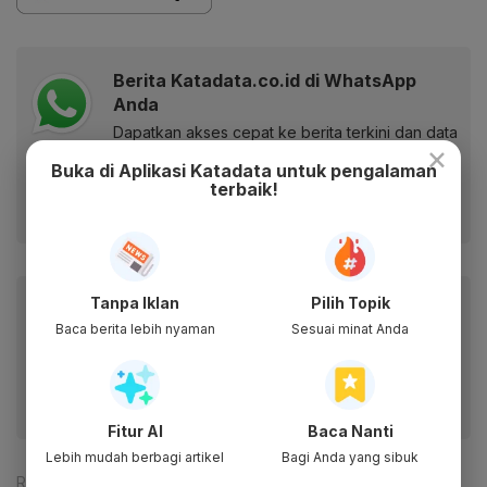
Berita Katadata.co.id di WhatsApp
Anda
Dapatkan akses cepat ke berita terkini dan data
×
berharga dari WhatsApp Channel Katadata.co.id
Buka di Aplikasi Katadata untuk pengalaman
terbaik!
Ikuti kami
Baca artikel ini lewat aplikasi mobile.
Tanpa Iklan
Pilih Topik
Baca berita lebih nyaman
Sesuai minat Anda
Dapatkan pengalaman membaca lebih nyaman dan nikmati
fitur menarik lainnya lewat aplikasi mobile Katadata.
Fitur AI
Baca Nanti
Lebih mudah berbagi artikel
Bagi Anda yang sibuk
Reporter:
Muhamad Fajar Riyandanu