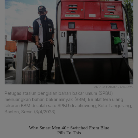
ANTARA FOTO/FAUZAN/RWA.
Petugas stasiun pengisian bahan bakar umum (SPBU)
menuangkan bahan bakar minyak (BBM) ke alat tera ulang
takaran BBM di salah satu SPBU di Jatiuwung, Kota Tangerang,
Banten, Senin (3/4/2023).