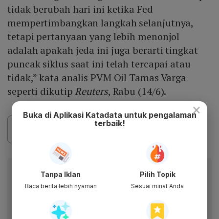
tidak berubah hari ini ketika Fed
mempertimbangkan langkah selanjutnya,
tetapi pertanyaan yang lebih menonjol
adalah apakah jeda ini juga berarti tingkat
puncak siklus saat ini telah tercapai atau
tidak,” kata analis PVM Oil Tamas Varga
seperti dikutip
Reuters
, Rabu (14/6).
×
Buka di Aplikasi Katadata untuk pengalaman
terbaik!
Baca artikel ini lewat aplikasi mobile.
Tanpa Iklan
Pilih Topik
Dapatkan pengalaman membaca lebih nyaman dan nikmati
Baca berita lebih nyaman
Sesuai minat Anda
fitur menarik lainnya lewat aplikasi mobile Katadata.