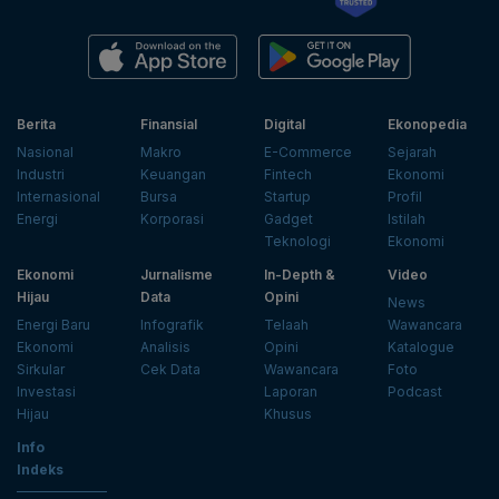
Berita
Finansial
Digital
Ekonopedia
Nasional
Makro
E-Commerce
Sejarah
Industri
Keuangan
Fintech
Ekonomi
Internasional
Bursa
Startup
Profil
Energi
Korporasi
Gadget
Istilah
Teknologi
Ekonomi
Ekonomi
Jurnalisme
In-Depth &
Video
Hijau
Data
Opini
News
Energi Baru
Infografik
Telaah
Wawancara
Ekonomi
Analisis
Opini
Katalogue
Sirkular
Cek Data
Wawancara
Foto
Investasi
Laporan
Podcast
Hijau
Khusus
Info
Indeks