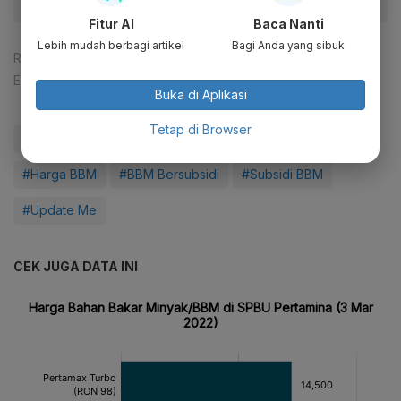
Fitur AI
Baca Nanti
Lebih mudah berbagi artikel
Bagi Anda yang sibuk
Reporter:
Muhamad Fajar Riyandanu
Editor:
Happy Fajrian
Buka di Aplikasi
Tetap di Browser
#Pertalite
#Harga Pertalite
#Kementerian ESDM
#Harga BBM
#BBM Bersubsidi
#Subsidi BBM
#Update Me
CEK JUGA DATA INI