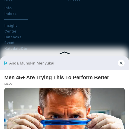
Info
Indeks
Insight
Center
Databoks
Event
KatadataOto
Langganan Newsletter
Email
Daftar
Ikuti Kami
Tentang Katadata
Advertising
Karier
Pedoman Media Siber
Kebijakan Privasi
Disclaimer
Hubungi Kami
©2026 Katadata. Hak cipta dilindungi Undang-undang.