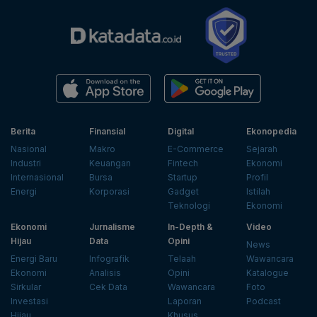
Berita
Finansial
Digital
Ekonopedia
Nasional
Makro
E-Commerce
Sejarah
Industri
Keuangan
Fintech
Ekonomi
Internasional
Bursa
Startup
Profil
Energi
Korporasi
Gadget
Istilah
Teknologi
Ekonomi
Ekonomi
Jurnalisme
In-Depth &
Video
Hijau
Data
Opini
News
Energi Baru
Infografik
Telaah
Wawancara
Ekonomi
Analisis
Opini
Katalogue
Sirkular
Cek Data
Wawancara
Foto
Investasi
Laporan
Podcast
Hijau
Khusus