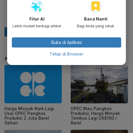
Fitur AI
Baca Nanti
Lebih mudah berbagi artikel
Bagi Anda yang sibuk
Buka di Aplikasi
Tetap di Browser
ARTIKEL TERKAIT
Harga Minyak Naik Lagi
OPEC Mau Pangkas
Usai OPEC Pangkas
Produksi, Harga Minyak
Produksi 2 Juta Barel
Tembus Lagi US$100 /
Sehari
Barel