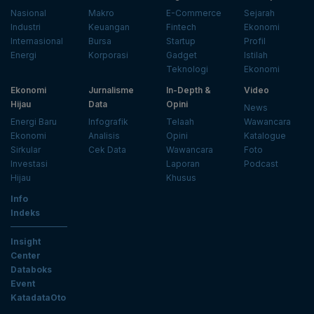
Nasional
Makro
E-Commerce
Sejarah
Industri
Keuangan
Fintech
Ekonomi
Internasional
Bursa
Startup
Profil
Energi
Korporasi
Gadget
Istilah
Teknologi
Ekonomi
Ekonomi
Jurnalisme
In-Depth &
Video
Hijau
Data
Opini
News
Energi Baru
Infografik
Telaah
Wawancara
Ekonomi
Analisis
Opini
Katalogue
Sirkular
Cek Data
Wawancara
Foto
Investasi
Laporan
Podcast
Hijau
Khusus
Info
Indeks
Insight
Center
Databoks
Event
KatadataOto