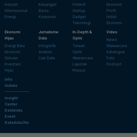
Industri
Keuangan
Fintech
Ekonomi
Internasional
Bursa
Startup
Profil
Energi
Korporasi
Gadget
Istilah
Teknologi
Ekonomi
Ekonomi
Jurnalisme
In-Depth &
Video
Hijau
Data
Opini
News
Energi Baru
Infografik
Telaah
Wawancara
Ekonomi
Analisis
Opini
Katalogue
Sirkular
Cek Data
Wawancara
Foto
Investasi
Laporan
Podcast
Hijau
Khusus
Info
Indeks
Insight
Center
Databoks
Event
KatadataOto