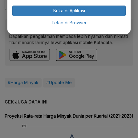
Buka di Aplikasi
Tetap di Browser
Baca artikel ini lewat aplikasi mobile.
Dapatkan pengalaman membaca lebih nyaman dan nikmati
fitur menarik lainnya lewat aplikasi mobile Katadata.
#Harga Minyak
#Update Me
CEK JUGA DATA INI