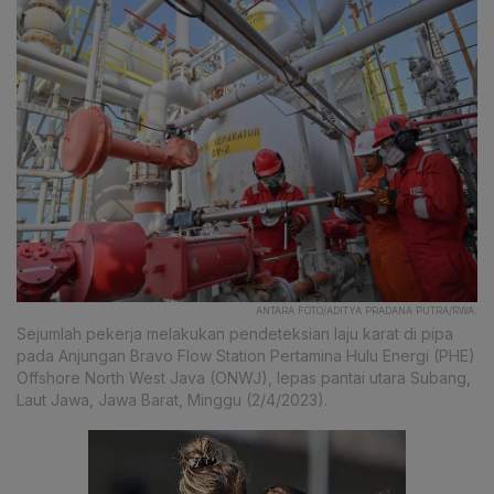
ANTARA FOTO/ADITYA PRADANA PUTRA/RWA.
Sejumlah pekerja melakukan pendeteksian laju karat di pipa
pada Anjungan Bravo Flow Station Pertamina Hulu Energi (PHE)
Offshore North West Java (ONWJ), lepas pantai utara Subang,
Laut Jawa, Jawa Barat, Minggu (2/4/2023).