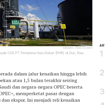
AR
KATADATA / TRION JULIANTO
ak CGS PT Pertamina Hulu Rokan (PHR) di Duri, Riau
erada dalam jalur kenaikan hingga lebih
kan atau 1,5 bulan terakhir seiring
 Saudi dan negara-negara OPEC beserta
 OPEC+, memperketat pasar dengan
an ekspor. Ini menjadi reli kenaikan