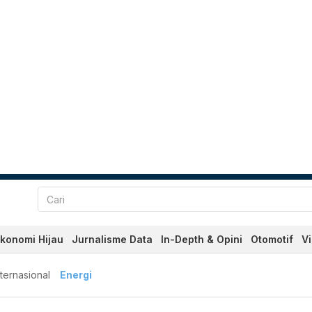
konomi Hijau
Jurnalisme Data
In-Depth & Opini
Otomotif
V
nternasional
Energi