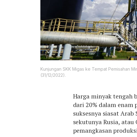
Kunjungan SKK Migas ke Tempat Pemisahan Miny
(31/12/2022).
Harga minyak tengah b
dari 20% dalam enam pe
suksesnya siasat Arab
sekutunya Rusia, atau
pemangkasan produksi d