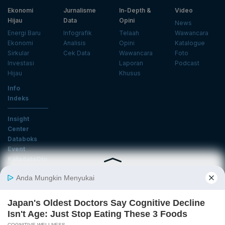
Ekonomi
Jurnalisme
In-Depth &
Video
Hijau
Data
Opini
News
Energi Baru
Infografik
Telaah
Wawancara
Ekonomi
Analisis
Opini
Katalogue
Sirkular
Cek Data
Wawancara
Foto
Investasi
Laporan
Podcast
Hijau
Khusus
Info
Indeks
Insight
Center
Databoks
Event
KatadataOto
Langganan Newsletter
Email
Daftar