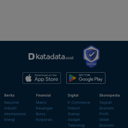
Berita
Finansial
Digital
Ekonopedia
Nasional
Makro
E-Commerce
Sejarah
Industri
Keuangan
Fintech
Ekonomi
Internasional
Bursa
Startup
Profil
Energi
Korporasi
Gadget
Istilah
Teknologi
Ekonomi