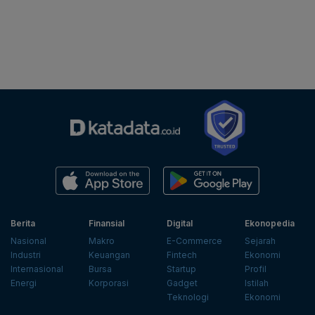
Berita
Finansial
Digital
Ekonopedia
Nasional
Makro
E-Commerce
Sejarah
Industri
Keuangan
Fintech
Ekonomi
Internasional
Bursa
Startup
Profil
Energi
Korporasi
Gadget
Istilah
Teknologi
Ekonomi