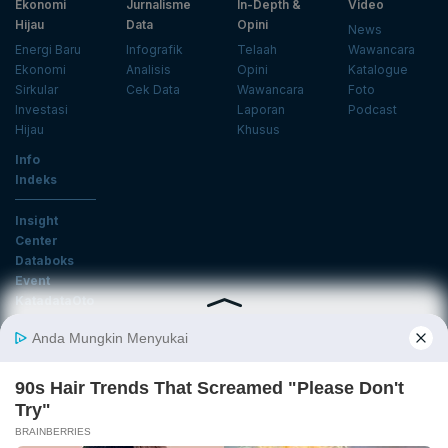
Ekonomi
Jurnalisme
In-Depth &
Video
Hijau
Data
Opini
News
Energi Baru
Infografik
Telaah
Wawancara
Ekonomi
Analisis
Opini
Katalogue
Sirkular
Cek Data
Wawancara
Foto
Investasi
Laporan
Podcast
Hijau
Khusus
Info
Indeks
Insight
Center
Databoks
Event
KatadataOto
Langganan Newsletter
Email
Daftar
Ikuti Kami