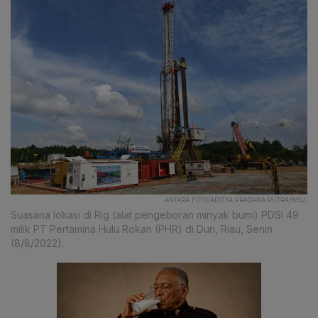
ANTARA FOTO/ADITYA PRADANA PUTRA/WSJ.
Suasana lokasi di Rig (alat pengeboran minyak bumi) PDSI 49
milik PT Pertamina Hulu Rokan (PHR) di Duri, Riau, Senin
(8/8/2022).