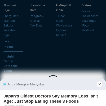
Ekonomi
Jurnalisme
In-Depth &
Video
Hijau
Data
Opini
News
Energi Baru
Infografik
Telaah
Wawancara
Ekonomi
Analisis
Opini
Katalogue
Sirkular
Cek Data
Wawancara
Foto
Investasi
Laporan
Podcast
Hijau
Khusus
Info
Indeks
Insight
Center
Databoks
Event
KatadataOto
Langganan Newsletter
Email
Daftar