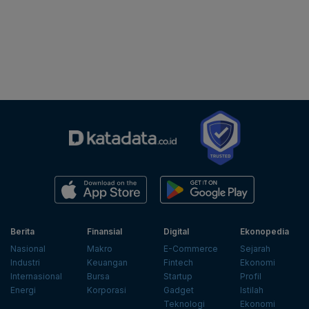
Berita
Finansial
Digital
Ekonopedia
Nasional
Makro
E-Commerce
Sejarah
Industri
Keuangan
Fintech
Ekonomi
Internasional
Bursa
Startup
Profil
Energi
Korporasi
Gadget
Istilah
Teknologi
Ekonomi