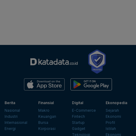
Berita
Finansial
Digital
Ekonopedia
Nasional
Makro
E-Commerce
Sejarah
Industri
Keuangan
Fintech
Ekonomi
Internasional
Bursa
Startup
Profil
Energi
Korporasi
Gadget
Istilah
Teknologi
Ekonomi