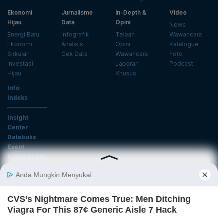
Ekonomi
Jurnalisme
In-Depth &
Video
Hijau
Data
Opini
News
Energi Baru
Infografik
Telaah
Wawancara
Ekonomi
Analisis
Opini
Katalogue
Sirkular
Cek Data
Wawancara
Foto
Investasi
Laporan
Podcast
Hijau
Khusus
Info
Indeks
Insight
Center
Databoks
Event
KatadataOto
Langganan Newsletter
Email
Daftar