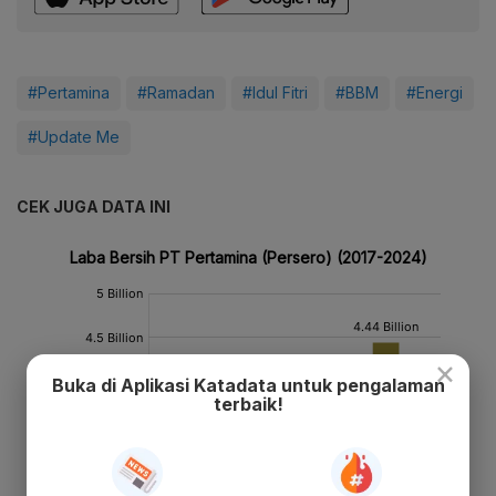
#Pertamina
#Ramadan
#Idul Fitri
#BBM
#Energi
#Update Me
CEK JUGA DATA INI
×
Buka di Aplikasi Katadata untuk pengalaman
terbaik!