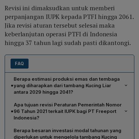
Revisi ini dimaksudkan untuk memberi
perpanjangan IUPK kepada PTFI hingga 2061.
Jika revisi aturan tersebut selesai maka
keberlanjutan operasi PTFI di Indonesia
hingga 37 tahun lagi sudah pasti dikantongi.
FAQ
Berapa estimasi produksi emas dan tembaga
•
yang diharapkan dari tambang Kucing Liar
antara 2029 hingga 2041?
Freeport McMoRan mencatat dalam laporan kuartal
Apa tujuan revisi Peraturan Pemerintah Nomor
I‑2024 bahwa tambang Kucing Liar diproyeksikan
•
96 Tahun 2021 terkait IUPK bagi PT Freeport
menghasilkan total 6 juta ons emas dan 7 miliar pon
Indonesia?
tembaga selama periode 2029‑2041, dengan tingkat
Revisi PP No. 96/2021 dimaksudkan untuk
operasi penuh sekitar 90 ribu ton bijih per hari. Pada
Berapa besaran investasi modal tahunan yang
memperpanjang IUPK PT Freeport Indonesia hingga
tingkat produksi tahunan, tambang diperkirakan
diperlukan untuk mengelola tambang Kucing