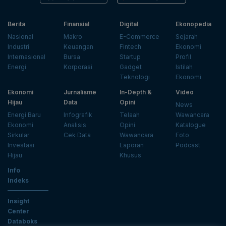
Berita
Finansial
Digital
Ekonopedia
Nasional
Makro
E-Commerce
Sejarah
Industri
Keuangan
Fintech
Ekonomi
Internasional
Bursa
Startup
Profil
Energi
Korporasi
Gadget
Istilah
Teknologi
Ekonomi
Ekonomi
Jurnalisme
In-Depth &
Video
Hijau
Data
Opini
News
Energi Baru
Infografik
Telaah
Wawancara
Ekonomi
Analisis
Opini
Katalogue
Sirkular
Cek Data
Wawancara
Foto
Investasi
Laporan
Podcast
Hijau
Khusus
Info
Indeks
Insight
Center
Databoks