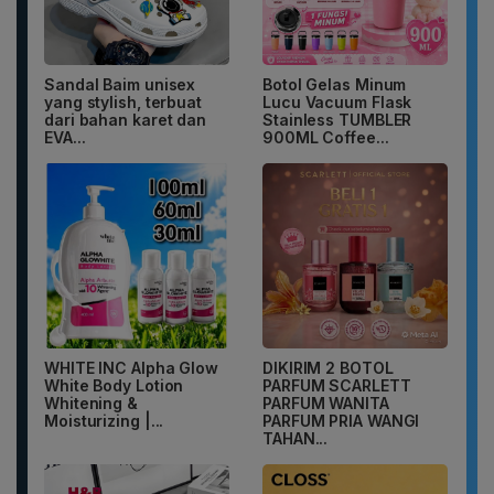
Sandal Baim unisex
Botol Gelas Minum
yang stylish, terbuat
Lucu Vacuum Flask
dari bahan karet dan
Stainless TUMBLER
EVA...
900ML Coffee...
WHITE INC Alpha Glow
DIKIRIM 2 BOTOL
White Body Lotion
PARFUM SCARLETT
Whitening &
PARFUM WANITA
Moisturizing |...
PARFUM PRIA WANGI
TAHAN...