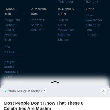
Teknologi
Ekonomi
Ekonomi
Jurnalisme
In-Depth &
Video
Hijau
Data
Opini
News
Energi Baru
Infografik
Telaah
Wawancara
Ekonomi
Analisis
Opini
Katalogue
Sirkular
Cek Data
Wawancara
Foto
Investasi
Laporan
Podcast
Hijau
Khusus
Info
Indeks
Insight
Center
Databoks
Event
KatadataOto
Langganan Newsletter
Email
Daftar