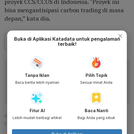
proyek CCS/CCUS di Indonesia. “Proyek ini
bisa mengantisipasi carbon trading di masa
depan,” kata dia.
×
Buka di Aplikasi Katadata untuk pengalaman
terbaik!
Baca artikel ini lewat aplikasi mobile.
Tanpa Iklan
Pilih Topik
Dapatkan pengalaman membaca lebih nyaman dan nikmati
fitur menarik lainnya lewat aplikasi mobile Katadata.
Baca berita lebih nyaman
Sesuai minat Anda
Fitur AI
Baca Nanti
Reporter:
Mela Syaharani
Lebih mudah berbagi artikel
Bagi Anda yang sibuk
Editor:
Happy Fajrian