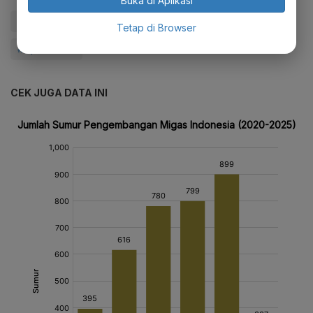
Buka di Aplikasi
#Migas
#Produksi Migas
#SKK Migas
Tetap di Browser
#Update Me
CEK JUGA DATA INI