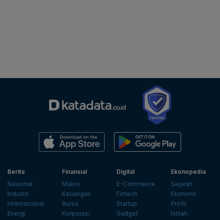
Berita
Finansial
Digital
Ekonopedia
Nasional
Makro
E-Commerce
Sejarah
Industri
Keuangan
Fintech
Ekonomi
Internasional
Bursa
Startup
Profil
Energi
Korporasi
Gadget
Istilah