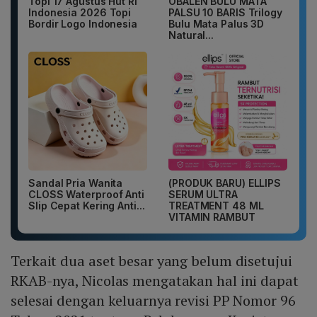
Topi 17 Agustus Hut RI
OBALEN BULU MATA
Indonesia 2026 Topi
PALSU 10 BARIS Trilogy
Bordir Logo Indonesia
Bulu Mata Palus 3D
Natural...
Sandal Pria Wanita
(PRODUK BARU) ELLIPS
CLOSS Waterproof Anti
SERUM ULTRA
Slip Cepat Kering Anti...
TREATMENT 48 ML
VITAMIN RAMBUT
Terkait dua aset besar yang belum disetujui
RKAB-nya, Nicolas mengatakan hal ini dapat
selesai dengan keluarnya revisi PP Nomor 96