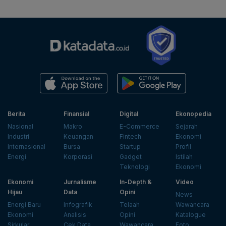
Berita
Finansial
Digital
Ekonopedia
Nasional
Makro
E-Commerce
Sejarah
Industri
Keuangan
Fintech
Ekonomi
Internasional
Bursa
Startup
Profil
Energi
Korporasi
Gadget
Istilah
Teknologi
Ekonomi
Ekonomi
Jurnalisme
In-Depth &
Video
Hijau
Data
Opini
News
Energi Baru
Infografik
Telaah
Wawancara
Ekonomi
Analisis
Opini
Katalogue
Sirkular
Cek Data
Wawancara
Foto