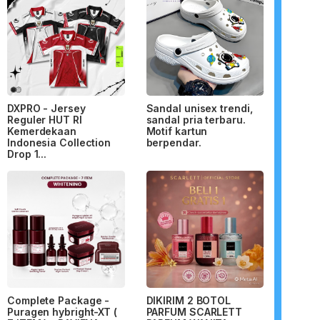
DXPRO - Jersey
Sandal unisex trendi,
Reguler HUT RI
sandal pria terbaru.
Kemerdekaan
Motif kartun
Indonesia Collection
berpendar.
Drop 1...
Complete Package -
DIKIRIM 2 BOTOL
Puragen hybright-XT (
PARFUM SCARLETT