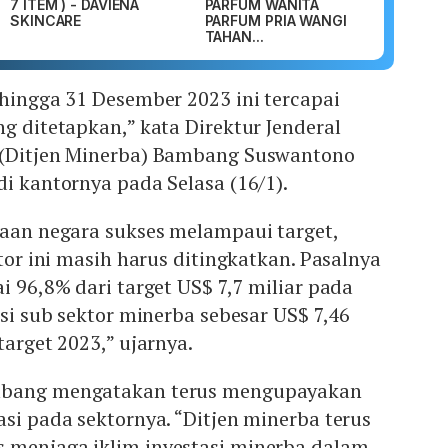
7 ITEM ) - DAVIENA
PARFUM WANITA
SKINCARE
PARFUM PRIA WANGI
TAHAN...
 hingga 31 Desember 2023 ini tercapai
ng ditetapkan,” kata Direktur Jenderal
 (Ditjen Minerba) Bambang Suswantono
di kantornya pada Selasa (16/1).
maan negara sukses melampaui target,
ktor ini masih harus ditingkatkan. Pasalnya
i 96,8% dari target US$ 7,7 miliar pada
asi sub sektor minerba sebesar US$ 7,46
target 2023,” ujarnya.
mbang mengatakan terus mengupayakan
asi pada sektornya. “Ditjen minerba terus
 menjaga iklim investasi minerba dalam