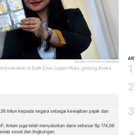
AR
ANTARA FOTO/SIGID KURNIAWAN
transaksikan di Butik Emas Logam Mulia, gedung Aneka
36 triliun kepada negara sebagai kewajiban pajak dan
BP, Antam juga telah menyalurkan dana sebesar Rp 174,66
jawab sosial dan lingkungan.