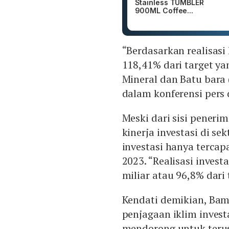
Stainless TUMBLER
900ML Coffee...
“Berdasarkan realisasi
118,41% dari target ya
Mineral dan Batu bara
dalam konferensi pers 
Meski dari sisi peneri
kinerja investasi di se
investasi hanya tercapa
2023. “Realisasi invest
miliar atau 96,8% dari 
Kendati demikian, Ba
penjagaan iklim invest
mendorong untuk terus