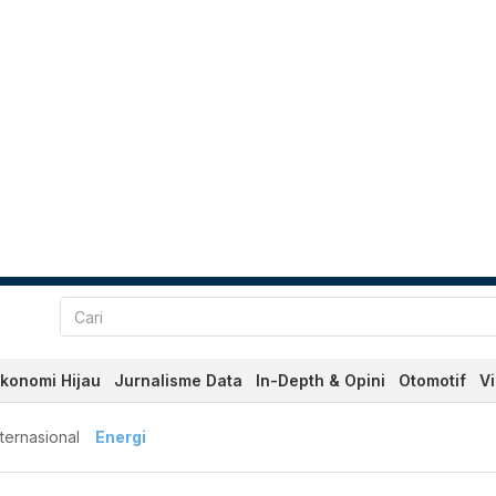
konomi Hijau
Jurnalisme Data
In-Depth & Opini
Otomotif
V
nternasional
Energi