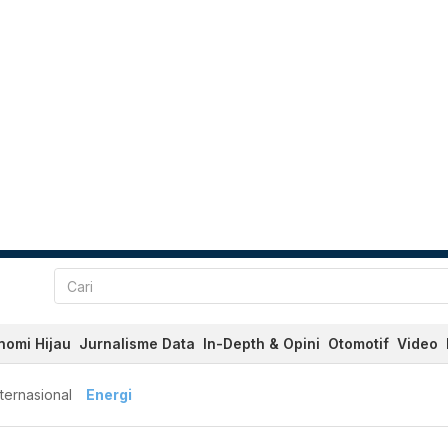
nomi Hijau
Jurnalisme Data
In-Depth & Opini
Otomotif
Video
nternasional
Energi