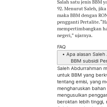
Salah satu jenis BBM 
92. Menurut Saleh, jik
maka BBM dengan RON d
pengganti Pertalite. “
mempertimbangkan harg
negeri,” ujarnya.
FAQ
•
Apa alasan Sale
BBM subsidi Pert
Saleh Abdurrahman men
untuk BBM yang berkw
tentang emisi, yang m
mengharuskan bahan ba
mengusulkan penggant
beroktan lebih tinggi