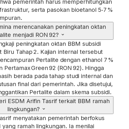
hwa pemerintah harus memperhitungkan
nfrastruktur, serta pasokan bioetanol 5‑7 %
mpuran.
mina merencanakan peningkatan oktan
alite menjadi RON 92?
gkaji peningkatan oktan BBM subsidi
 Biru Tahap 2. Kajian internal tersebut
ncampuran Pertalite dengan ethanol 7 %
n Pertamax Green 92 (RON 92). Hingga
masih berada pada tahap studi internal dan
san final dari pemerintah. Jika disetujui,
gantikan Pertalite dalam skema subsidi.
ri ESDM Arifin Tasrif terkait BBM ramah
lingkungan?
Tasrif menyatakan pemerintah berfokus
yang ramah lingkungan. Ia menilai