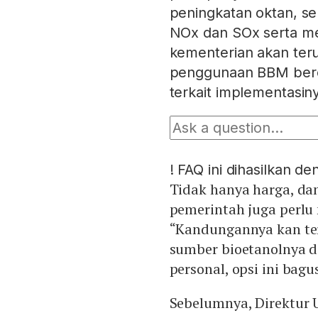
peningkatan oktan, s
NOx dan SOx serta men
kementerian akan te
penggunaan BBM berok
terkait implementasin
!
FAQ ini dihasilkan d
Tidak hanya harga, dan
pemerintah juga perlu
“Kandungannya kan ter
sumber bioetanolnya d
personal, opsi ini bagu
Sebelumnya, Direktur 