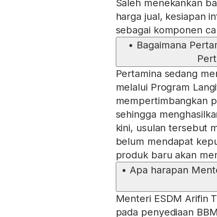
Saleh menekankan ba
harga jual, kesiapan i
sebagai komponen ca
•
Bagaimana Perta
Pert
Pertamina sedang men
melalui Program Langit
mempertimbangkan pe
sehingga menghasilka
kini, usulan tersebut 
belum mendapat keputu
produk baru akan meng
•
Apa harapan Mente
Menteri ESDM Arifin 
pada penyediaan BBM 