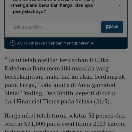
saat ini mengalami kelebihan pasokan yang signifikan,
untuk transisi energi bersih. Kedua faktor tersebut
•
mengalami kenaikan harga, dan apa
terutama karena peningkatan produksi Indonesia dan
meningkatkan ekspektasi pasar sehingga harga
penyebabnya?
penurunan permintaan kendaraan listrik. Meskipun
beranjak hampir 7% di LME, meskipun kemudian sedikit
Tembaga dan timah juga mencatat kenaikan harga;
terjadi lonjakan harga jangka pendek, kelebihan
melandai.
Ask
tembaga naik 4,1% menjadi US$ 11.104,50 per ton,
pasokan diperkirakan akan menekan harga nikel dalam
sementara timah mencapai US$ 34.251 per ton.
jangka panjang, terutama jika persetujuan RKAB tetap
Kenaikan ini disebabkan oleh kombinasi permintaan
tertunda dan produksi terus melimpah.
!
FAQ ini dihasilkan dengan menggunakan AI
pasar yang kuat—terutama untuk aplikasi baterai dan
industri berat—dan gangguan pasokan, termasuk
“Kami telah melihat kerusuhan ini. Jika
keterlambatan pengesahan RKAB di Indonesia serta
konflik bersenjata di Myanmar yang memengaruhi
Kaledonia Baru memiliki masalah yang
suplai timah.
berkelanjutan, maka hal ini akan berdampak
pada harga,” kata analis di Amalgamated
Metal Trading, Dan Smith, seperti dikutip
dari Financial Times pada Selasa (21/5).
Harga nikel telah turun sekitar 32 persen dari
sekitar $31,000 pada awal tahun 2023 karena
Indonesia, produsen terbesar, mengalami