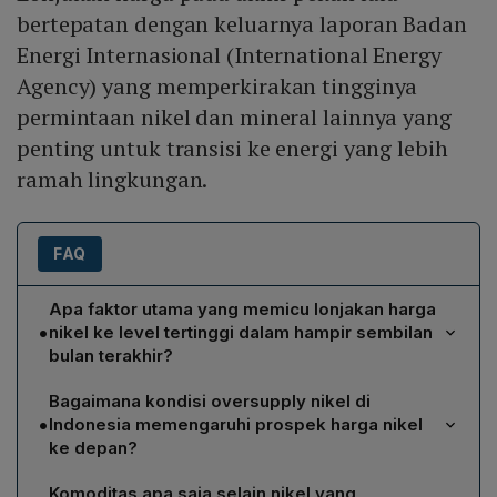
bertepatan dengan keluarnya laporan Badan
Energi Internasional (International Energy
Agency) yang memperkirakan tingginya
permintaan nikel dan mineral lainnya yang
penting untuk transisi ke energi yang lebih
ramah lingkungan.
FAQ
Apa faktor utama yang memicu lonjakan harga
•
nikel ke level tertinggi dalam hampir sembilan
bulan terakhir?
Lonjakan harga nikel dipicu oleh kerusuhan politik di
Bagaimana kondisi oversupply nikel di
Kaledonia Baru, salah satu produsen cadangan
•
Indonesia memengaruhi prospek harga nikel
terbesar dunia yang menyumbang sekitar 6% produksi
ke depan?
nikel global, serta laporan International Energy Agency
Menurut analis Amalgamated Metal Trading, pasar nikel
yang memproyeksikan peningkatan permintaan nikel
Komoditas apa saja selain nikel yang