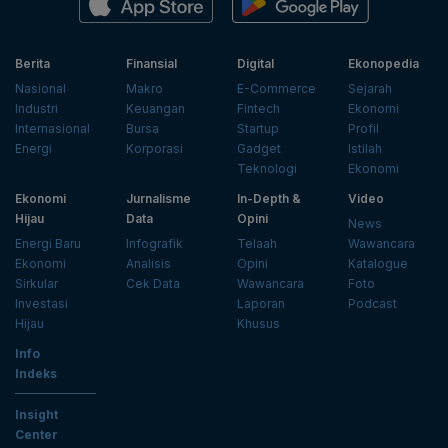
Berita
Finansial
Digital
Ekonopedia
Nasional
Makro
E-Commerce
Sejarah
Industri
Keuangan
Fintech
Ekonomi
Internasional
Bursa
Startup
Profil
Energi
Korporasi
Gadget
Istilah
Teknologi
Ekonomi
Ekonomi
Jurnalisme
In-Depth &
Video
Hijau
Data
Opini
News
Energi Baru
Infografik
Telaah
Wawancara
Ekonomi
Analisis
Opini
Katalogue
Sirkular
Cek Data
Wawancara
Foto
Investasi
Laporan
Podcast
Hijau
Khusus
Info
Indeks
Insight
Center