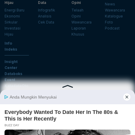
Hijau
Data
Opini
News
Energi Baru
Infografik
Telaah
Wawancara
Ekonomi
Analisis
Opini
Katalogue
Sirkular
Cek Data
Wawancara
Foto
Investasi
Laporan
Podcast
Hijau
Khusus
Info
Indeks
Insight
Center
Databoks
Event
KatadataOto
Langganan Newsletter
Email
Daftar
Ikuti Kami