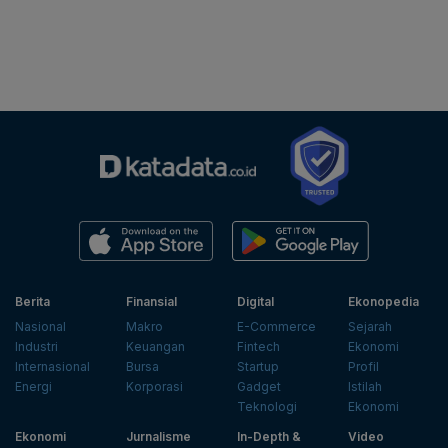
Berita
Finansial
Digital
Ekonopedia
Nasional
Makro
E-Commerce
Sejarah
Industri
Keuangan
Fintech
Ekonomi
Internasional
Bursa
Startup
Profil
Energi
Korporasi
Gadget
Istilah
Teknologi
Ekonomi
Ekonomi
Jurnalisme
In-Depth &
Video