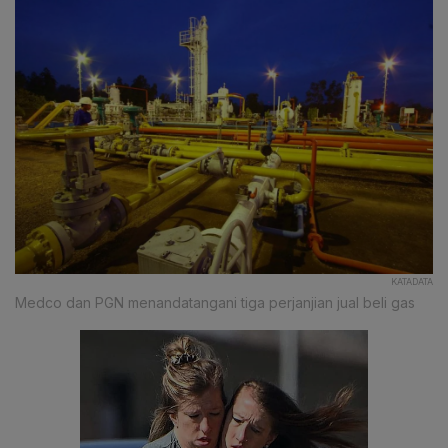
KATADATA
Medco dan PGN menandatangani tiga perjanjian jual beli gas