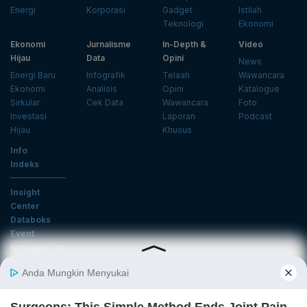
Energi
Korporasi
Gadget
Istilah
Teknologi
Ekonomi
Ekonomi
Jurnalisme
In-Depth &
Video
Hijau
Data
Opini
News
Energi Baru
Infografik
Telaah
Wawancara
Ekonomi
Analisis
Opini
Katalogue
Sirkular
Cek Data
Wawancara
Foto
Investasi
Laporan
Podcast
Hijau
Khusus
Info
Indeks
Insight
Center
Databoks
Event
KatadataOto
Langganan Newsletter
Email