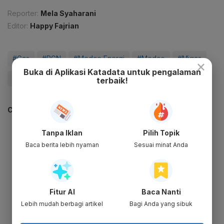
Reporter:
Mela Syaharani
Editor:
Happy Fajrian
#Gas
#PGN
#Medco Energi
#Medco
#Migas
×
Buka di Aplikasi Katadata untuk pengalaman
#Update Me
terbaik!
CEK JUGA DATA INI
Tanpa Iklan
Pilih Topik
Baca berita lebih nyaman
Sesuai minat Anda
Fitur AI
Baca Nanti
Lebih mudah berbagi artikel
Bagi Anda yang sibuk