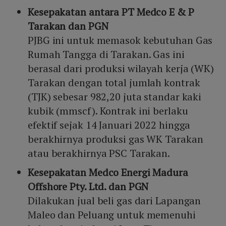
Kesepakatan antara PT Medco E & P
alternatif yang lebih bersih dan efisien dalam
mendukung ketahanan energi nasional.
Tarakan dan PGN
PJBG ini untuk memasok kebutuhan Gas
Rumah Tangga di Tarakan. Gas ini
berasal dari produksi wilayah kerja (WK)
Tarakan dengan total jumlah kontrak
(TJK) sebesar 982,20 juta standar kaki
kubik (mmscf). Kontrak ini berlaku
efektif sejak 14 Januari 2022 hingga
berakhirnya produksi gas WK Tarakan
atau berakhirnya PSC Tarakan.
Kesepakatan Medco Energi Madura
Offshore Pty. Ltd. dan PGN
Dilakukan jual beli gas dari Lapangan
Maleo dan Peluang untuk memenuhi