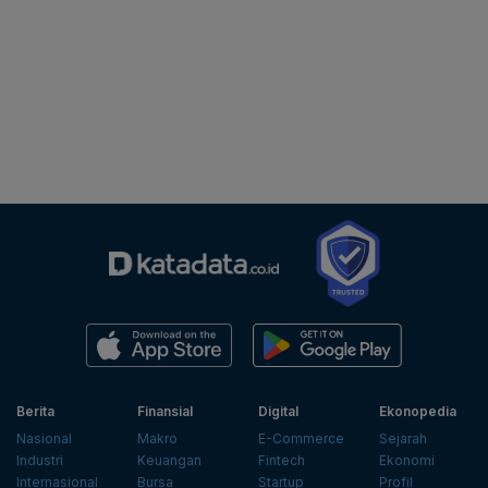
Berita
Finansial
Digital
Ekonopedia
Nasional
Makro
E-Commerce
Sejarah
Industri
Keuangan
Fintech
Ekonomi
Internasional
Bursa
Startup
Profil