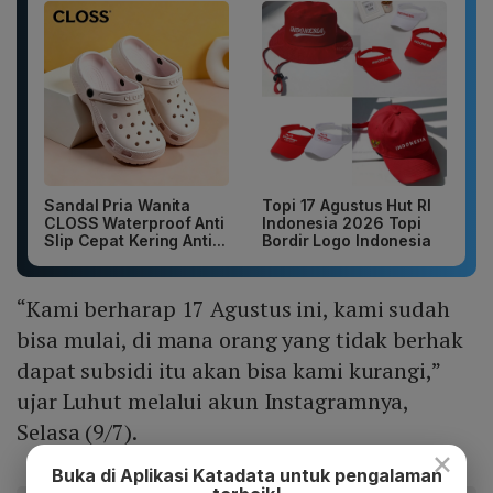
Sandal Pria Wanita
Topi 17 Agustus Hut RI
CLOSS Waterproof Anti
Indonesia 2026 Topi
Slip Cepat Kering Anti...
Bordir Logo Indonesia
“Kami berharap 17 Agustus ini, kami sudah
bisa mulai, di mana orang yang tidak berhak
dapat subsidi itu akan bisa kami kurangi,”
ujar Luhut melalui akun Instagramnya,
Selasa (9/7).
×
Buka di Aplikasi Katadata untuk pengalaman