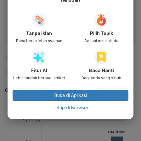
terbaik!
Baca artikel ini lewat aplikasi mobile.
Dapatkan pengalaman membaca lebih nyaman dan nikmati
fitur menarik lainnya lewat aplikasi mobile Katadata.
Tanpa Iklan
Pilih Topik
Baca berita lebih nyaman
Sesuai minat Anda
Reporter:
Muhamad Fajar Riyandanu
Fitur AI
Baca Nanti
#Luhut
#Motor
#BBM
#Update Me
Lebih mudah berbagi artikel
Bagi Anda yang sibuk
CEK JUGA DATA INI
Buka di Aplikasi
Tetap di Browser