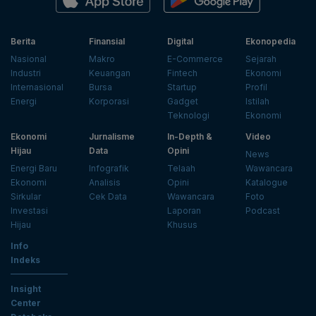
Berita
Finansial
Digital
Ekonopedia
Nasional
Makro
E-Commerce
Sejarah
Industri
Keuangan
Fintech
Ekonomi
Internasional
Bursa
Startup
Profil
Energi
Korporasi
Gadget
Istilah
Teknologi
Ekonomi
Ekonomi
Jurnalisme
In-Depth &
Video
Hijau
Data
Opini
News
Energi Baru
Infografik
Telaah
Wawancara
Ekonomi
Analisis
Opini
Katalogue
Sirkular
Cek Data
Wawancara
Foto
Investasi
Laporan
Podcast
Hijau
Khusus
Info
Indeks
Insight
Center