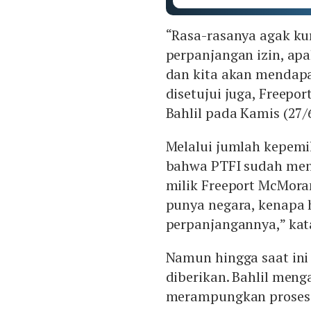
“Rasa-rasanya agak ku
perpanjangan izin, ap
dan kita akan menda
disetujui juga, Freepo
Bahlil pada Kamis (27/6
Melalui jumlah kepemi
bahwa PTFI sudah menj
milik Freeport McMoran
punya negara, kenapa h
perpanjangannya,” kata
Namun hingga saat ini
diberikan. Bahlil men
merampungkan proses 