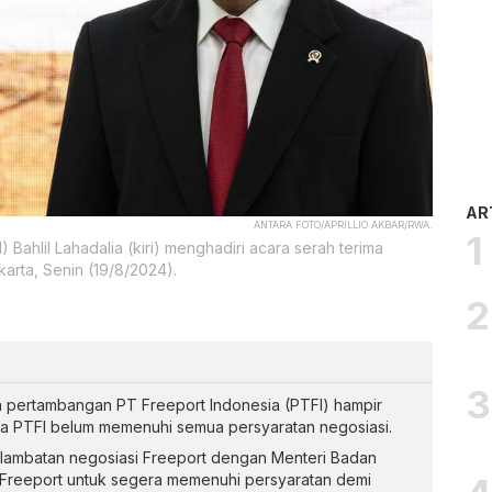
AR
ANTARA FOTO/APRILLIO AKBAR/RWA.
ahlil Lahadalia (kiri) menghadiri acara serah terima
arta, Senin (19/8/2024).
a pertambangan PT Freeport Indonesia (PTFI) hampir
na PTFI belum memenuhi semua persyaratan negosiasi.
erlambatan negosiasi Freeport dengan Menteri Badan
Freeport untuk segera memenuhi persyaratan demi