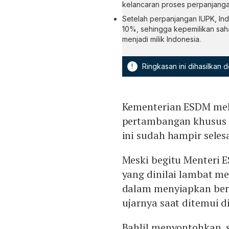
kelancaran proses perpanjangan
Setelah perpanjangan IUPK, I
10%, sehingga kepemilikan sah
menjadi milik Indonesia.
!
Ringkasan ini dihasilkan
Kementerian ESDM mel
pertambangan khusus (
ini sudah hampir selesa
Meski begitu Menteri E
yang dinilai lambat m
dalam menyiapkan berb
ujarnya saat ditemui d
Bahlil menyontohkan, 