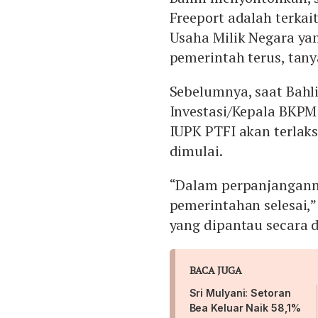
Freeport adalah terka
Usaha Milik Negara yan
pemerintah terus, tanya
Sebelumnya, saat Bahl
Investasi/Kepala BKP
IUPK PTFI akan terlak
dimulai.
“Dalam perpanjangann
pemerintahan selesai,
yang dipantau secara d
BACA JUGA
Sri Mulyani: Setoran
Bea Keluar Naik 58,1%