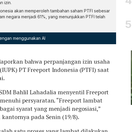
 izin.
ndonesia akan memperoleh tambahan saham PTFI sebesar
am negara menjadi 61%, yang menunjukkan PTFI telah
 dengan menggunakan AI
aporkan bahwa perpanjangan izin usaha
IUPK) PT Freeport Indonesia (PTFI) saat
i.
SDM Bahlil Lahadalia menyentil Freeport
emenuhi persyaratan. “Freeport lambat
agai syarat yang menjadi negosiasi,”
i kantornya pada Senin (19/8).
salah satu proses yang lambat dilakukan