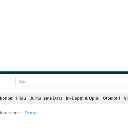
konomi Hijau
Jurnalisme Data
In-Depth & Opini
Otomotif
V
nternasional
Energi