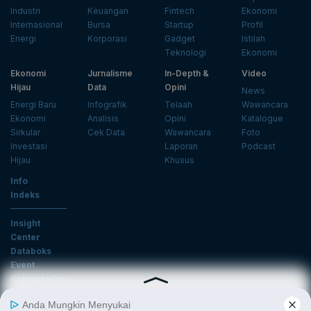
Industri
Keuangan
Fintech
Ekonomi
Internasional
Bursa
Startup
Profil
Energi
Korporasi
Gadget
Istilah
Teknologi
Ekonomi
Ekonomi
Jurnalisme
In-Depth &
Video
Hijau
Data
Opini
News
Energi Baru
Infografik
Telaah
Wawancara
Ekonomi
Analisis
Opini
Katalogue
Sirkular
Cek Data
Wawancara
Foto
Investasi
Laporan
Podcast
Hijau
Khusus
Info
Indeks
Insight
Center
Databoks
Event
KatadataOto