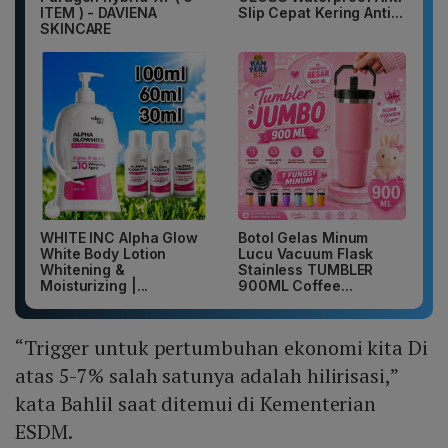
ITEM ) - DAVIENA
Slip Cepat Kering Anti...
SKINCARE
WHITE INC Alpha Glow
Botol Gelas Minum
White Body Lotion
Lucu Vacuum Flask
Whitening &
Stainless TUMBLER
Moisturizing |...
900ML Coffee...
“Trigger untuk pertumbuhan ekonomi kita Di
atas 5-7% salah satunya adalah hilirisasi,”
kata Bahlil saat ditemui di Kementerian
ESDM.