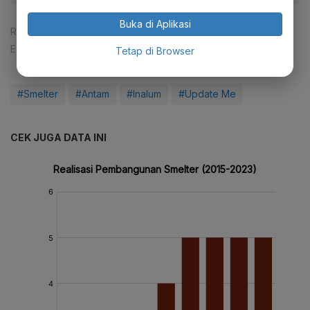
Buka di Aplikasi
Reporter:
Mela Syaharani
Editor:
Ameidyo Daud Nasution
Tetap di Browser
#Smelter
#Antam
#Inalum
#Update Me
CEK JUGA DATA INI