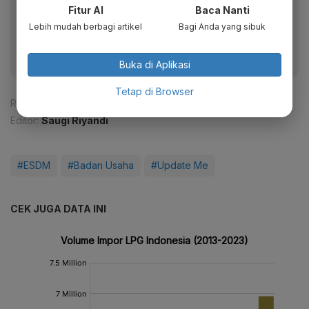
Fitur AI
Baca Nanti
Dapatkan pengalaman membaca lebih nyaman dan nikmati
fitur menarik lainnya lewat aplikasi mobile Katadata.
Lebih mudah berbagi artikel
Bagi Anda yang sibuk
Buka di Aplikasi
Tetap di Browser
Reporter:
Mela Syaharani
Editor:
Saugi Riyandi
#ESDM
#Badan Usaha
#Update Me
CEK JUGA DATA INI