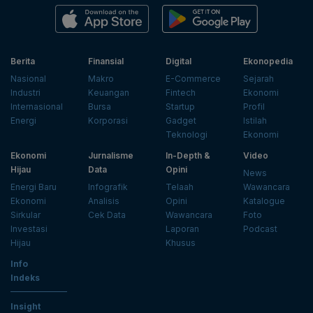
Berita
Finansial
Digital
Ekonopedia
Nasional
Makro
E-Commerce
Sejarah
Industri
Keuangan
Fintech
Ekonomi
Internasional
Bursa
Startup
Profil
Energi
Korporasi
Gadget
Istilah
Teknologi
Ekonomi
Ekonomi
Jurnalisme
In-Depth &
Video
Hijau
Data
Opini
News
Energi Baru
Infografik
Telaah
Wawancara
Ekonomi
Analisis
Opini
Katalogue
Sirkular
Cek Data
Wawancara
Foto
Investasi
Laporan
Podcast
Hijau
Khusus
Info
Indeks
Insight