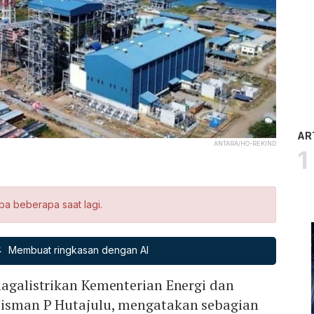
AR
ANTARA/HO-REKIND
ba beberapa saat lagi.
Membuat ringkasan dengan AI
nagalistrikan Kementerian Energi dan
Jisman P Hutajulu, mengatakan sebagian