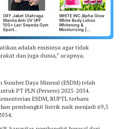
OXY Jaket Olahraga
WHITE INC Alpha Glow
Wanita Anti UV UPF
White Body Lotion
100+ Lari Sepeda Gym
Whitening &
Sport...
Moisturizing |...
hatikan adalah emisinya agar tidak
akat dan juga dunia,” ucapnya.
n Sumber Daya Mineral (ESDM) telah
ntuk PT PLN (Persero) 2025-2034.
Kementerian ESDM, RUPTL terbaru
n pembangkit listrik naik menjadi 69,5
2034.
76% kapasitas pembangkit berasal dari