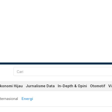
konomi Hijau
Jurnalisme Data
In-Depth & Opini
Otomotif
V
nternasional
Energi