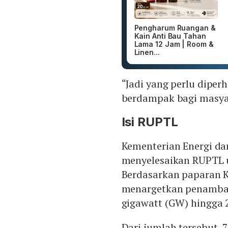
Pengharum Ruangan &
Kain Anti Bau Tahan
Lama 12 Jam | Room &
Linen...
“Jadi yang perlu diper
berdampak bagi masyar
Isi RUPTL
Kementerian Energi da
menyelesaikan RUPTL u
Berdasarkan paparan 
menargetkan penambaha
gigawatt (GW) hingga 
Dari jumlah tersebut, 