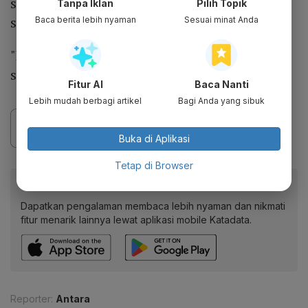
serta kegiatan bahari lainnya, termasuk
Tanpa Iklan
Pilih Topik
sektor pariwisata.
Baca berita lebih nyaman
Sesuai minat Anda
"Karena di situ ada koral, lamun, ikan dan
sebagainya," kata Aris pula.
Fitur AI
Baca Nanti
Lebih mudah berbagi artikel
Bagi Anda yang sibuk
Buka di Aplikasi
Tetap di Browser
Baca artikel ini lewat aplikasi mobile.
Dapatkan pengalaman membaca lebih nyaman dan nikmati
fitur menarik lainnya lewat aplikasi mobile Katadata.
Reporter:
Antara