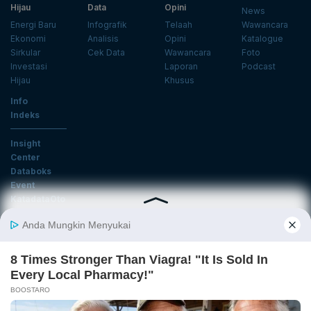
Hijau
Data
Opini
News
Energi Baru
Infografik
Telaah
Wawancara
Ekonomi
Analisis
Opini
Katalogue
Sirkular
Cek Data
Wawancara
Foto
Investasi
Laporan
Podcast
Hijau
Khusus
Info
Indeks
Insight
Center
Databoks
Event
KatadataOto
Langganan Newsletter
Email
Daftar
Ikuti Kami