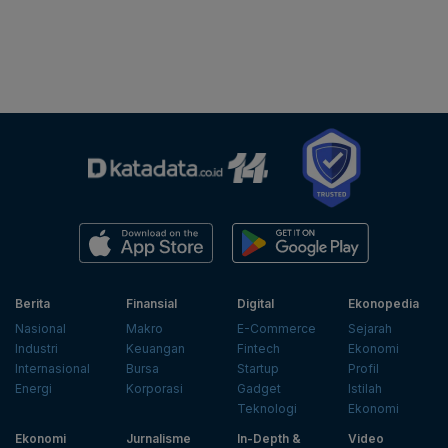
Berita
Finansial
Digital
Ekonopedia
Nasional
Makro
E-Commerce
Sejarah
Industri
Keuangan
Fintech
Ekonomi
Internasional
Bursa
Startup
Profil
Energi
Korporasi
Gadget
Istilah
Teknologi
Ekonomi
Ekonomi
Jurnalisme
In-Depth &
Video