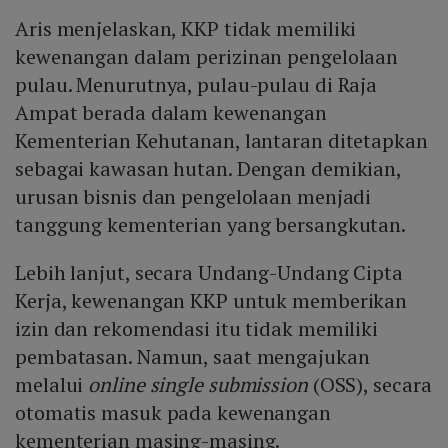
pendapatan masyarakat sekitar yang mengandalkan
Aris menjelaskan, KKP tidak memiliki
sumber daya laut.
kewenangan dalam perizinan pengelolaan
pulau. Menurutnya, pulau-pulau di Raja
Ampat berada dalam kewenangan
Kementerian Kehutanan, lantaran ditetapkan
sebagai kawasan hutan. Dengan demikian,
urusan bisnis dan pengelolaan menjadi
tanggung kementerian yang bersangkutan.
Lebih lanjut, secara Undang-Undang Cipta
Kerja, kewenangan KKP untuk memberikan
izin dan rekomendasi itu tidak memiliki
pembatasan. Namun, saat mengajukan
melalui
online single submission
(OSS), secara
otomatis masuk pada kewenangan
kementerian masing-masing.