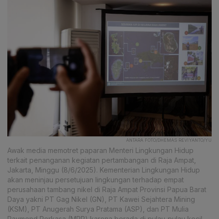
ANTARA FOTO/DHEMAS REVIYANTO/YU
Awak media memotret paparan Menteri Lingkungan Hidup
terkait penanganan kegiatan pertambangan di Raja Ampat,
Jakarta, Minggu (8/6/2025). Kementerian Lingkungan Hidup
akan meninjau persetujuan lingkungan terhadap empat
perusahaan tambang nikel di Raja Ampat Provinsi Papua Barat
Daya yakni PT Gag Nikel (GN), PT Kawei Sejahtera Mining
(KSM), PT Anugerah Surya Pratama (ASP), dan PT Mulia
Raymond Perkasa (MRP) karena berada di pulau-pulau kecil.