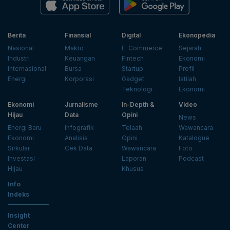
Berita
Finansial
Digital
Ekonopedia
Nasional
Makro
E-Commerce
Sejarah
Industri
Keuangan
Fintech
Ekonomi
Internasional
Bursa
Startup
Profil
Energi
Korporasi
Gadget
Istilah
Teknologi
Ekonomi
Ekonomi
Jurnalisme
In-Depth &
Video
Hijau
Data
Opini
News
Energi Baru
Infografik
Telaah
Wawancara
Ekonomi
Analisis
Opini
Katalogue
Sirkular
Cek Data
Wawancara
Foto
Investasi
Laporan
Podcast
Hijau
Khusus
Info
Indeks
Insight
Center