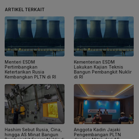
ARTIKEL TERKAIT
Menteri ESDM
Kementerian ESDM
Pertimbangkan
Lakukan Kajian Teknis
Ketertarikan Rusia
Bangun Pembangkit Nuklir
Kembangkan PLTN di RI
di RI
Hashim Sebut Rusia, Cina,
Anggota Kadin Jajaki
hingga AS Minat Bangun
Pengembangan PLTN