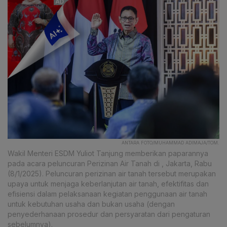
ANTARA FOTO/MUHAMMAD ADIMAJA/TOM.
Wakil Menteri ESDM Yuliot Tanjung memberikan paparannya
pada acara peluncuran Perizinan Air Tanah di , Jakarta, Rabu
(8/1/2025). Peluncuran perizinan air tanah tersebut merupakan
upaya untuk menjaga keberlanjutan air tanah, efektifitas dan
efisiensi dalam pelaksanaan kegiatan penggunaan air tanah
untuk kebutuhan usaha dan bukan usaha (dengan
penyederhanaan prosedur dan persyaratan dari pengaturan
sebelumnya).