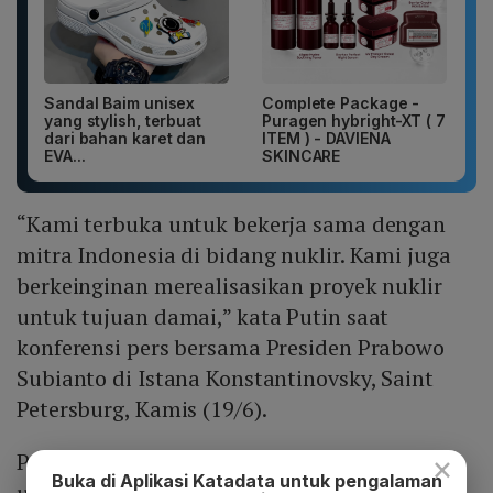
Sandal Baim unisex
Complete Package -
yang stylish, terbuat
Puragen hybright-XT ( 7
dari bahan karet dan
ITEM ) - DAVIENA
EVA...
SKINCARE
“Kami terbuka untuk bekerja sama dengan
mitra Indonesia di bidang nuklir. Kami juga
berkeinginan merealisasikan proyek nuklir
untuk tujuan damai,” kata Putin saat
konferensi pers bersama Presiden Prabowo
Subianto di Istana Konstantinovsky, Saint
Petersburg, Kamis (19/6).
Putin juga menyampaikan keinginan Rusia
×
Buka di Aplikasi Katadata untuk pengalaman
untuk memperluas kerja sama di sektor lain,