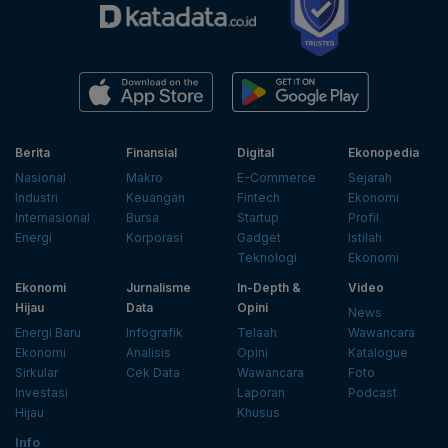
Berita
Finansial
Digital
Ekonopedia
Nasional
Makro
E-Commerce
Sejarah
Industri
Keuangan
Fintech
Ekonomi
Internasional
Bursa
Startup
Profil
Energi
Korporasi
Gadget
Istilah
Teknologi
Ekonomi
Ekonomi
Jurnalisme
In-Depth &
Video
Hijau
Data
Opini
News
Energi Baru
Infografik
Telaah
Wawancara
Ekonomi
Analisis
Opini
Katalogue
Sirkular
Cek Data
Wawancara
Foto
Investasi
Laporan
Podcast
Hijau
Khusus
Info