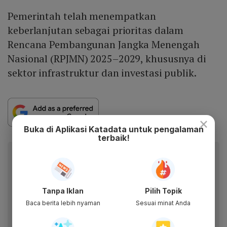
Pemerintah telah menempatkan
keberlanjutan sebagai prioritas dalam
Rencana Pembangunan Jangka Menengah
Nasional (RPJMN) 2025–2029, khususnya di
sektor infrastruktur dan investasi publik.
×
Buka di Aplikasi Katadata untuk pengalaman
terbaik!
Berita Katadata.co.id di WhatsApp
Anda
Dapatkan akses cepat ke berita terkini dan data
Tanpa Iklan
Pilih Topik
berharga dari WhatsApp Channel Katadata.co.id
Baca berita lebih nyaman
Sesuai minat Anda
Ikuti kami