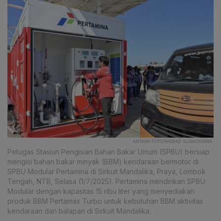
ANTARA FOTO/AHMAD SUBAIDI/RWA.
Petugas Stasiun Pengisian Bahan Bakar Umum (SPBU) bersiap
mengisi bahan bakar minyak (BBM) kendaraan bermotor di
SPBU Modular Pertamina di Sirkuit Mandalika, Praya, Lombok
Tengah, NTB, Selasa (1/7/2025). Pertamina mendirikan SPBU
Modular dengan kapasitas 15 ribu liter yang menyediakan
produk BBM Pertamax Turbo untuk kebutuhan BBM aktivitas
kendaraan dan balapan di Sirkuit Mandalika.