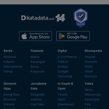
Berita
Finansial
Digital
Ekonopedia
Nasional
Makro
E-Commerce
Sejarah
Industri
Keuangan
Fintech
Ekonomi
Internasional
Bursa
Startup
Profil
Energi
Korporasi
Gadget
Istilah
Teknologi
Ekonomi
Ekonomi
Jurnalisme
In-Depth &
Video
Hijau
Data
Opini
News
Energi Baru
Infografik
Telaah
Wawancara
Ekonomi
Analisis
Opini
Katalogue
Sirkular
Cek Data
Wawancara
Foto