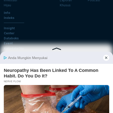
Investasi
Laporan
Podcast
Hijau
Khusus
Info
Indeks
Insight
Center
Databoks
Event
KatadataOto
Langganan Newsletter
Email
Daftar
Ikuti Kami
Tentang Katadata
Advertising
Karier
Pedoman Media Siber
Kebijakan Privasi
Disclaimer
Hubungi Kami