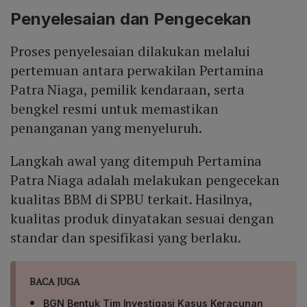
menjaga performa optimal, serta mencegah potensi
Layanan pengaduan dapat diakses melalui contact
Penyelesaian dan Pengecekan
gangguan teknis yang dapat timbul akibat penggunaan
center 135 atau media sosial @pertamina135.
bahan bakar dengan oktan rendah.
Proses penyelesaian dilakukan melalui
pertemuan antara perwakilan Pertamina
Patra Niaga, pemilik kendaraan, serta
bengkel resmi untuk memastikan
penanganan yang menyeluruh.
Langkah awal yang ditempuh Pertamina
Patra Niaga adalah melakukan pengecekan
kualitas BBM di SPBU terkait. Hasilnya,
kualitas produk dinyatakan sesuai dengan
standar dan spesifikasi yang berlaku.
BACA JUGA
BGN Bentuk Tim Investigasi Kasus Keracunan