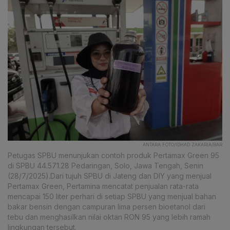
ANTARA FOTO/IDHAD ZAKARIA/BAR
Petugas SPBU menunjukan contoh produk Pertamax Green 95
di SPBU 44.571.28 Pedaringan, Solo, Jawa Tengah, Senin
(28/7/2025).Dari tujuh SPBU di Jateng dan DIY yang menjual
Pertamax Green, Pertamina mencatat penjualan rata-rata
mencapai 150 liter perhari di setiap SPBU yang menjual bahan
bakar bensin dengan campuran lima persen bioetanol dari
tebu dan menghasilkan nilai oktan RON 95 yang lebih ramah
lingkungan tersebut.