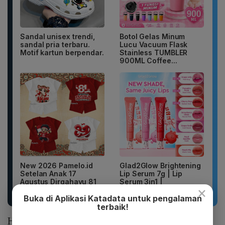
Sandal unisex trendi,
Botol Gelas Minum
sandal pria terbaru.
Lucu Vacuum Flask
Motif kartun berpendar.
Stainless TUMBLER
900ML Coffee...
New 2026 Pamelo.id
Glad2Glow Brightening
Setelan Anak 17
Lip Serum 7g | Lip
Agustus Dirgahayu 81
Serum 3in1 |
×
2026 Katun...
Melembapkan,...
Buka di Aplikasi Katadata untuk pengalaman
terbaik!
Hal tersebut penting lantaran bahan baku