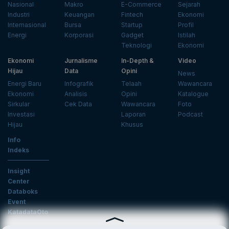
Nasional
Makro
E-Commerce
Sejarah
Industri
Keuangan
Fintech
Ekonomi
Internasional
Bursa
Startup
Profil
Energi
Korporasi
Gadget
Istilah
Teknologi
Ekonomi
Ekonomi
Jurnalisme
In-Depth &
Video
Hijau
Data
Opini
News
Energi Baru
Infografik
Telaah
Wawancara
Ekonomi
Analisis
Opini
Katalogue
Sirkular
Cek Data
Wawancara
Foto
Investasi
Laporan
Podcast
Hijau
Khusus
Info
Indeks
Insight
Center
Databoks
Event
KatadataOto