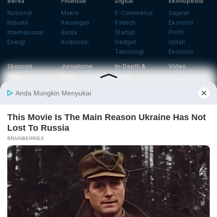
Berita
Finansial
Digital
Ekonopedia
Nasional
Makro
E-Commerce
Sejarah
Industri
Keuangan
Fintech
Ekonomi
Internasional
Bursa
Startup
Profil
Energi
Korporasi
Gadget
Istilah
Teknologi
Ekonomi
Ekonomi
Jurnalisme
In-Depth &
Video
Hijau
Data
Opini
News
Energi Baru
Infografik
Telaah
Wawancara
Ekonomi
Analisis
Opini
Katalogue
Sirkular
Cek Data
Wawancara
Foto
Investasi
Laporan
Podcast
Hijau
Khusus
Info
Indeks
Insight
Center
Databoks
Event
KatadataOto