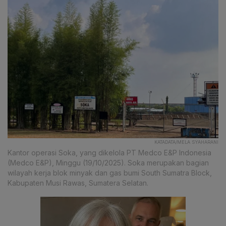
KATADATA/MELA SYAHARANI
Kantor operasi Soka, yang dikelola PT Medco E&P Indonesia
(Medco E&P), Minggu (19/10/2025). Soka merupakan bagian
wilayah kerja blok minyak dan gas bumi South Sumatra Block,
Kabupaten Musi Rawas, Sumatera Selatan.