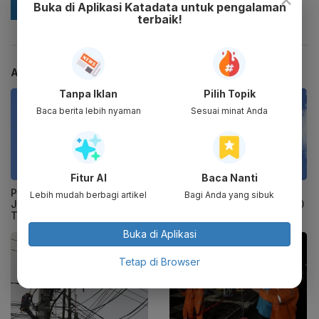
Buka di Aplikasi Katadata untuk pengalaman
terbaik!
ARTIKEL TERKAIT
Tanpa Iklan
Pilih Topik
Baca berita lebih nyaman
Sesuai minat Anda
Fitur AI
Baca Nanti
PLN Bangun Gardu dan
PLN Akan Bangun Saluran
Lebih mudah berbagi artikel
Bagi Anda yang sibuk
Jaringan Listrik Tegangan
Udara Tegangan Tinggi 70
Tinggi di Sulteng
kV di Natuna
Buka di Aplikasi
Tetap di Browser