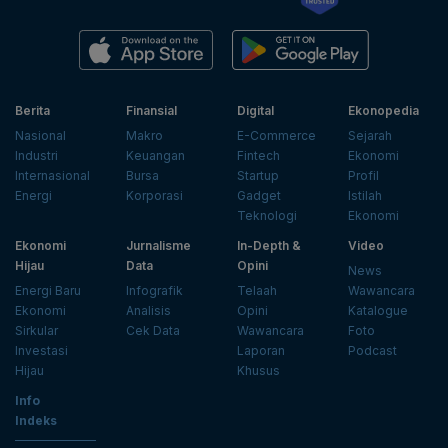
Berita
Finansial
Digital
Ekonopedia
Nasional
Makro
E-Commerce
Sejarah
Industri
Keuangan
Fintech
Ekonomi
Internasional
Bursa
Startup
Profil
Energi
Korporasi
Gadget
Istilah
Teknologi
Ekonomi
Ekonomi
Jurnalisme
In-Depth &
Video
Hijau
Data
Opini
News
Energi Baru
Infografik
Telaah
Wawancara
Ekonomi
Analisis
Opini
Katalogue
Sirkular
Cek Data
Wawancara
Foto
Investasi
Laporan
Podcast
Hijau
Khusus
Info
Indeks