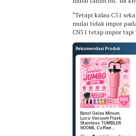
mulai tahun ini. Ini k
“Tetapi kalau C51 sek
mulai tidak impor pada
CN51 tetap impor tapi 
Rekomendasi Produk
Botol Gelas Minum
Lucu Vacuum Flask
Stainless TUMBLER
900ML Coffee...