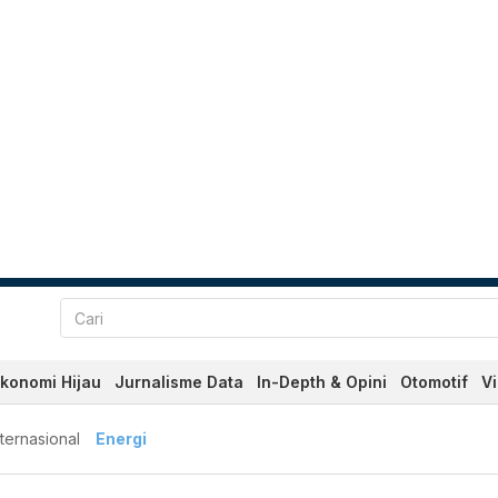
konomi Hijau
Jurnalisme Data
In-Depth & Opini
Otomotif
V
nternasional
Energi