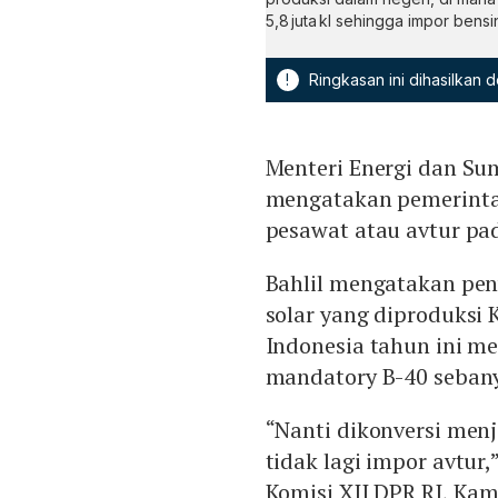
5,8 juta kl sehingga impor bensin 
!
Ringkasan ini dihasilkan
Menteri Energi dan Su
mengatakan pemerinta
pesawat atau avtur pa
Bahlil mengatakan pen
solar yang diproduksi 
Indonesia tahun ini me
mandatory B-40 sebanyak
“Nanti dikonversi menj
tidak lagi impor avtur,
Komisi XII DPR RI, Kami