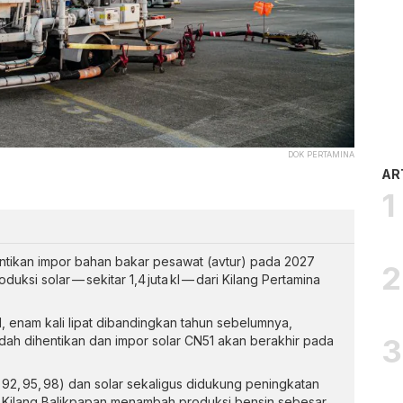
DOK PERTAMINA
AR
tikan impor bahan bakar pesawat (avtur) pada 2027
ksi solar — sekitar 1,4 juta kl — dari Kilang Pertamina
kl, enam kali lipat dibandingkan tahun sebelumnya,
dah dihentikan dan impor solar CN51 akan berakhir pada
2, 95, 98) dan solar sekaligus didukung peningkatan
a Kilang Balikpapan menambah produksi bensin sebesar