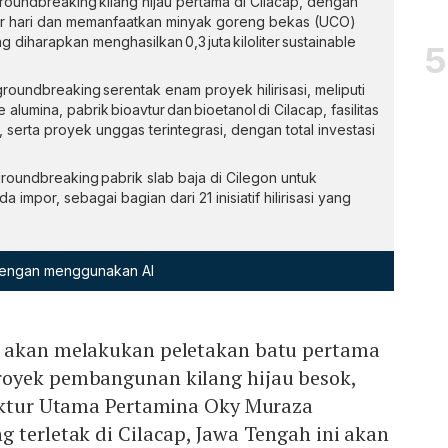
oundbreaking kilang hijau pertama di Cilacap, dengan
per hari dan memanfaatkan minyak goreng bekas (UCO)
 diharapkan menghasilkan 0,3 juta kiloliter sustainable
oundbreaking serentak enam proyek hilirisasi, meliputi
alumina, pabrik bioavtur dan bioetanol di Cilacap, fasilitas
serta proyek unggas terintegrasi, dengan total investasi
roundbreaking pabrik slab baja di Cilegon untuk
mpor, sebagai bagian dari 21 inisiatif hilirisasi yang
 dengan menggunakan AI
) akan melakukan peletakan batu pertama
oyek pembangunan kilang hijau besok,
rektur Utama Pertamina Oky Muraza
 terletak di Cilacap, Jawa Tengah ini akan