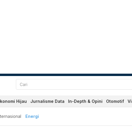
konomi Hijau
Jurnalisme Data
In-Depth & Opini
Otomotif
V
nternasional
Energi