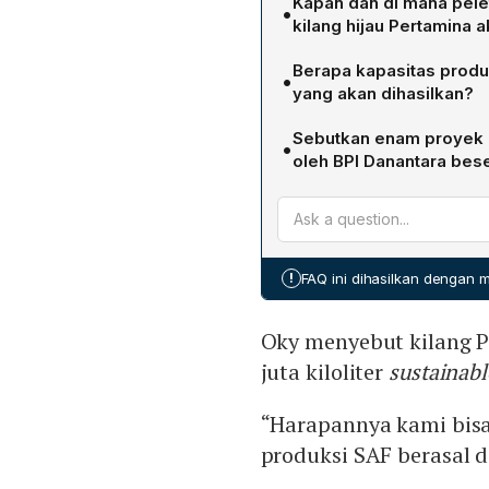
Kapan dan di mana pele
•
kilang hijau Pertamina 
Peletakan batu pertama at
Berapa kapasitas produk
•
dijadwalkan besok, Jumat 
yang akan dihasilkan?
Kilang hijau di Cilacap mem
Sebutkan enam proyek h
•
memproduksi bioavtur dari
oleh BPI Danantara bese
akan menghasilkan 0,3 juta
Enam proyek hilirisasi Dan
target produksi SAF nabat
Kalimantan Barat, US$2,4 mi
Mempawah, US$890 juta; (3)
bioetanol di Cilacap, US$8
!
FAQ ini dihasilkan dengan
Sulawesi Tengah, US$100 ju
nilai investasi dikonversi ke 
Oky menyebut kilang P
Rp 1,3 triliun, Rp 1,6 triliun
juta kiloliter
sustainabl
“Harapannya kami bisa
produksi SAF berasal d