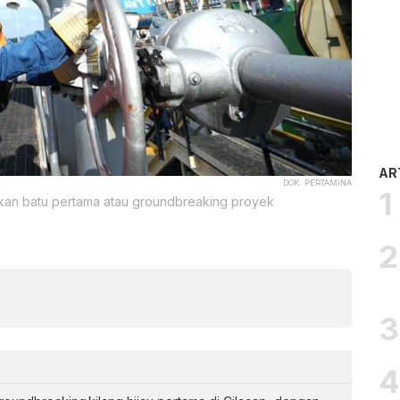
AR
DOK. PERTAMINA
kan batu pertama atau groundbreaking proyek