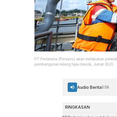
PT Pertamina (Persero) akan melakukan peleta
pembangunan kilang hijau besok, Jumat (6/2).
Audio Berita
0:58
RINGKASAN