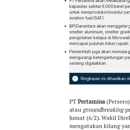
PT Pertamina akan melakukan gr
kapasitas sekitar 6.000 barel 
untuk memproduksi bioavtur yang
aviation fuel (SAF).
BPI Danantara akan menggelar gr
smelter aluminium, smelter grade 
pengolahan kelapa di Morowali, 
mencapai puluhan triliun rupiah.
Pemerintah juga akan memulai g
mengurangi ketergantungan pada i
sedang digalakkan.
!
Ringkasan ini dihasilkan
PT
Pertamina
(Persero
atau
groundbreaking
pr
Jumat (6/2). Wakil Di
mengatakan kilang yang