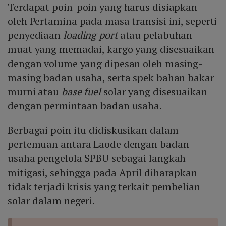
Terdapat poin-poin yang harus disiapkan
barel per hari, setara 22‑25 % kebutuhan nasional,
menghemat impor BBM hingga Rp68 triliun per tahun
oleh Pertamina pada masa transisi ini, seperti
dan menyumbang Rp514 trun terhadap PDB.
penyediaan
loading port
atau pelabuhan
muat yang memadai, kargo yang disesuaikan
dengan volume yang dipesan oleh masing-
masing badan usaha, serta spek bahan bakar
murni atau
base fuel
solar yang disesuaikan
dengan permintaan badan usaha.
Berbagai poin itu didiskusikan dalam
pertemuan antara Laode dengan badan
usaha pengelola SPBU sebagai langkah
mitigasi, sehingga pada April diharapkan
tidak terjadi krisis yang terkait pembelian
solar dalam negeri.