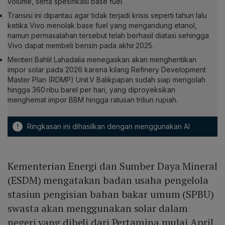
volume, serta spesifikasi base fuel.
Transisi ini dipantau agar tidak terjadi krisis seperti tahun lalu
ketika Vivo menolak base fuel yang mengandung etanol,
namun permasalahan tersebut telah berhasil diatasi sehingga
Vivo dapat membeli bensin pada akhir 2025.
Menteri Bahlil Lahadalia menegaskan akan menghentikan
impor solar pada 2026 karena kilang Refinery Development
Master Plan (RDMP) Unit V Balikpapan sudah siap mengolah
hingga 360 ribu barel per hari, yang diproyeksikan
menghemat impor BBM hingga ratusan triliun rupiah.
!
Ringkasan ini dihasilkan dengan menggunakan AI
Kementerian Energi dan Sumber Daya Mineral
(ESDM) mengatakan badan usaha pengelola
stasiun pengisian bahan bakar umum (SPBU)
swasta akan menggunakan solar dalam
negeri yang dibeli dari Pertamina mulai April