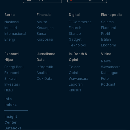
Berita
Finansial
Digital
Ekonopedia
Nasional
Makro
E-Commerce
Sejarah
Industri
Keuangan
Fintech
Ekonomi
Internasional
Bursa
Startup
Profil
Energi
Korporasi
Gadget
Istilah
Teknologi
Ekonomi
Ekonomi
Jurnalisme
In-Depth &
Video
Hijau
Data
Opini
News
Energi Baru
Infografik
Telaah
Wawancara
Ekonomi
Analisis
Opini
Katalogue
Sirkular
Cek Data
Wawancara
Foto
Investasi
Laporan
Podcast
Hijau
Khusus
Info
Indeks
Insight
Center
Databoks