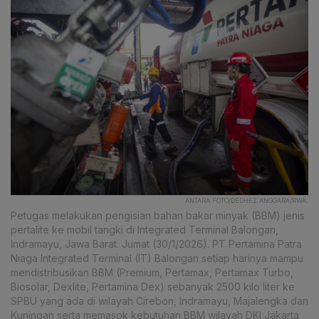
ANTARA FOTO/DEDHEZ ANGGARA/RWA.
Petugas melakukan pengisian bahan bakar minyak (BBM) jenis
pertalite ke mobil tangki di Integrated Terminal Balongan,
Indramayu, Jawa Barat. Jumat (30/1/2026). PT Pertamina Patra
Niaga Integrated Terminal (IT) Balongan setiap harinya mampu
mendistribusikan BBM (Premium, Pertamax, Pertamax Turbo,
Biosolar, Dexlite, Pertamina Dex) sebanyak 2500 kilo liter ke
SPBU yang ada di wilayah Cirebon, Indramayu, Majalengka dan
Kuningan serta memasok kebutuhan BBM wilayah DKI Jakarta