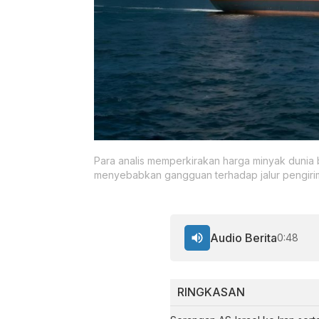
Para analis memperkirakan harga minyak dunia bi
menyebabkan gangguan terhadap jalur pengirim
Audio Berita
0:48
RINGKASAN