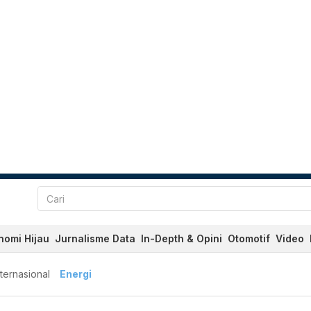
nomi Hijau
Jurnalisme Data
In-Depth & Opini
Otomotif
Video
nternasional
Energi