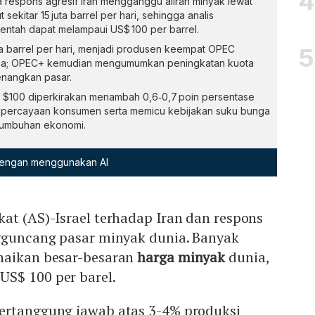
ta respons agresif Iran mengganggu aliran minyak lewat
ekitar 15 juta barrel per hari, sehingga analis
ntah dapat melampaui US$ 100 per barrel.
uta barrel per hari, menjadi produsen keempat OPEC
na; OPEC+ kemudian mengumumkan peningkatan kuota
enangkan pasar.
l $100 diperkirakan menambah 0,6‑0,7 poin persentase
kepercayaan konsumen serta memicu kebijakan suku bunga
tumbuhan ekonomi.
 dengan menggunakan AI
at (AS)-Israel terhadap Iran dan respons
ngguncang pasar minyak dunia. Banyak
naikan besar-besaran
harga minyak
dunia,
S$ 100 per barel.
ertanggung jawab atas 3-4% produksi