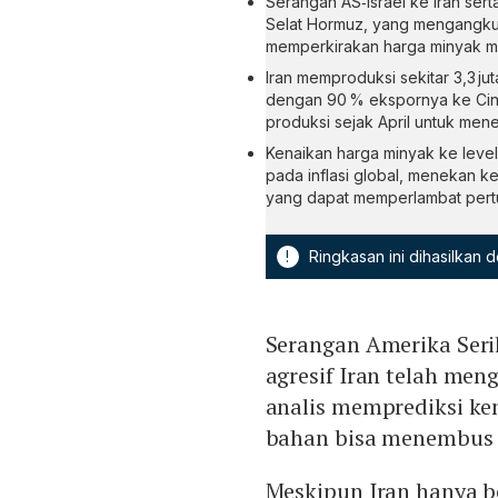
Serangan AS‑Israel ke Iran ser
Selat Hormuz, yang mengangkut s
memperkirakan harga minyak me
Iran memproduksi sekitar 3,3 j
dengan 90 % ekspornya ke Ci
produksi sejak April untuk men
Kenaikan harga minyak ke leve
pada inflasi global, menekan 
yang dapat memperlambat per
!
Ringkasan ini dihasilkan
Serangan Amerika Serik
agresif Iran telah me
analis memprediksi ke
bahan bisa menembus U
Meskipun Iran hanya b