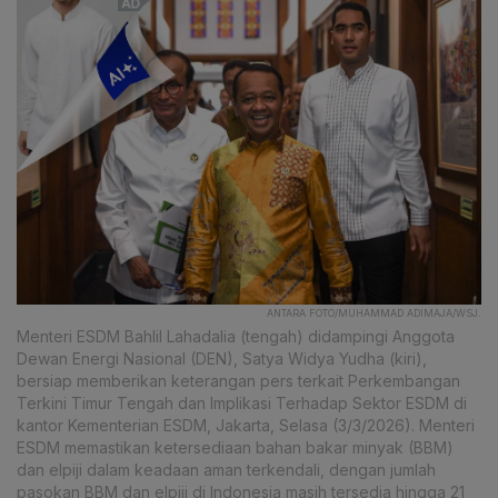
ANTARA FOTO/MUHAMMAD ADIMAJA/WSJ.
Menteri ESDM Bahlil Lahadalia (tengah) didampingi Anggota
Dewan Energi Nasional (DEN), Satya Widya Yudha (kiri),
bersiap memberikan keterangan pers terkait Perkembangan
Terkini Timur Tengah dan Implikasi Terhadap Sektor ESDM di
kantor Kementerian ESDM, Jakarta, Selasa (3/3/2026). Menteri
ESDM memastikan ketersediaan bahan bakar minyak (BBM)
dan elpiji dalam keadaan aman terkendali, dengan jumlah
pasokan BBM dan elpiji di Indonesia masih tersedia hingga 21