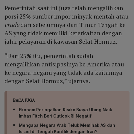
strategi diversifikasi sumber impor minyak mentah terus
Pemerintah saat ini juga telah mengalihkan
dipantau untuk mengantisipasi potensi gangguan
pasokan di masa mendatang.
porsi 25% sumber impor minyak mentah atau
crude
dari sebelumnya dari Timur Tengah ke
AS yang tidak memiliki keterkaitan dengan
jalur pelayaran di kawasan Selat Hormuz.
“Dari 25% itu, pemerintah sudah
mengalihkan antisipasinya ke Amerika atau
ke negara-negara yang tidak ada kaitannya
dengan Selat Hormuz,” ujarnya.
BACA JUGA
Ekonom Peringatkan Risiko Biaya Utang Naik
Imbas Fitch Beri Outlook RI Negatif
Mengapa Negara Arab Teluk Memihak AS dan
Israel di Tengah Konflik dengan Iran?