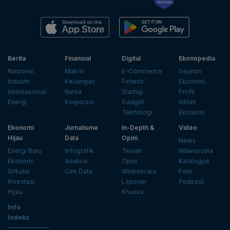
Berita
Finansial
Digital
Ekonopedia
Nasional
Makro
E-Commerce
Sejarah
Industri
Keuangan
Fintech
Ekonomi
Internasional
Bursa
Startup
Profil
Energi
Korporasi
Gadget
Istilah
Teknologi
Ekonomi
Ekonomi
Jurnalisme
In-Depth &
Video
Hijau
Data
Opini
News
Energi Baru
Infografik
Telaah
Wawancara
Ekonomi
Analisis
Opini
Katalogue
Sirkular
Cek Data
Wawancara
Foto
Investasi
Laporan
Podcast
Hijau
Khusus
Info
Indeks