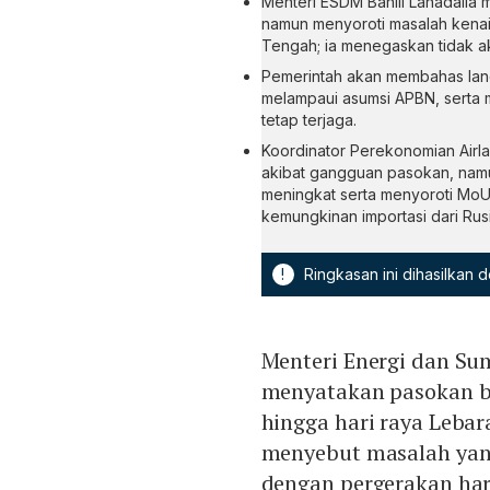
Menteri ESDM Bahlil Lahadalia 
namun menyoroti masalah kenaik
Tengah; ia menegaskan tidak a
Pemerintah akan membahas lang
melampaui asumsi APBN, serta m
tetap terjaga.
Koordinator Perekonomian Airl
akibat gangguan pasokan, namu
meningkat serta menyoroti Mo
kemungkinan importasi dari Rusi
!
Ringkasan ini dihasilkan
Menteri Energi dan Su
menyatakan pasokan b
hingga hari raya Lebar
menyebut masalah yang
dengan pergerakan har