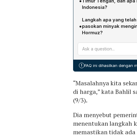
•
Timur Tengah, dan apa 
Pemerintah berkomitmen ti
Indonesia?
sekaligus memantau dinam
Harga minyak Brent naik d
komprehensif jika diperluk
Langkah apa yang tela
US$107,93 per barel pada
•
pasokan minyak menging
Kenaikan ini membuat peme
Hormuz?
menyiapkan pembahasan k
Pemerintah telah menjali
minyak dunia yang melamp
seperti Chevron dan Exxo
termasuk Rusia, jika terse
kapasitas OPEC serta pote
!
FAQ ini dihasilkan dengan
mengurangi ketergantungan
“Masalahnya kita seka
di harga,” kata Bahlil
(9/3).
Dia menyebut pemerin
menentukan langkah ko
memastikan tidak ada 