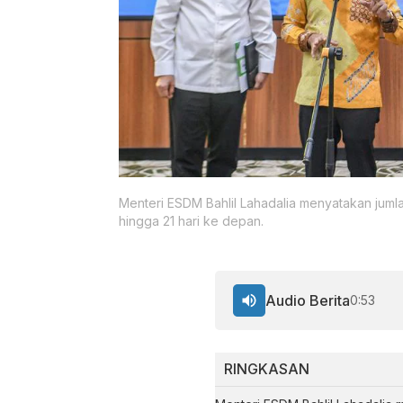
Menteri ESDM Bahlil Lahadalia menyatakan jumla
hingga 21 hari ke depan.
Audio Berita
0:53
RINGKASAN