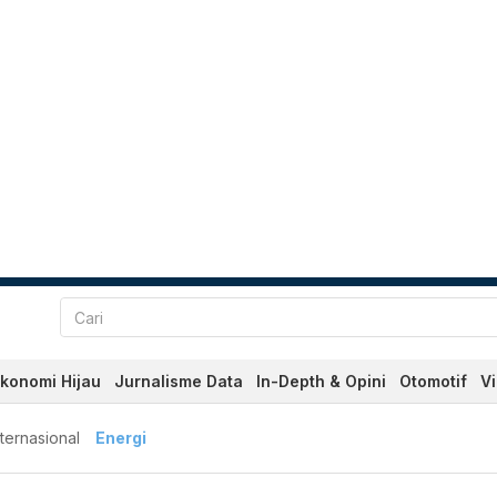
konomi Hijau
Jurnalisme Data
In-Depth & Opini
Otomotif
V
nternasional
Energi