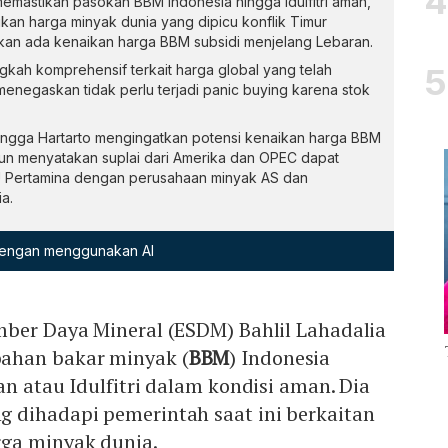
memastikan pasokan BBM Indonesia hingga Idulfitri aman,
an harga minyak dunia yang dipicu konflik Timur
kan ada kenaikan harga BBM subsidi menjelang Lebaran.
kah komprehensif terkait harga global yang telah
enegaskan tidak perlu terjadi panic buying karena stok
angga Hartarto mengingatkan potensi kenaikan harga BBM
n menyatakan suplai dari Amerika dan OPEC dapat
U Pertamina dengan perusahaan minyak AS dan
a.
 dengan menggunakan AI
mber Daya Mineral (ESDM) Bahlil Lahadalia
ahan bakar minyak (
BBM
) Indonesia
an atau Idulfitri dalam kondisi aman. Dia
 dihadapi pemerintah saat ini berkaitan
ga minyak dunia.