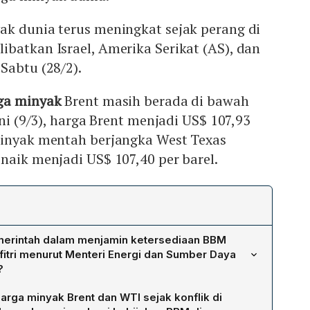
ak dunia terus meningkat sejak perang di
batkan Israel, Amerika Serikat (AS), dan
Sabtu (28/2).
ga minyak
Brent masih berada di bawah
ini (9/3), harga Brent menjadi US$ 107,93
minyak mentah berjangka West Texas
naik menjadi US$ 107,40 per barel.
merintah dalam menjamin ketersediaan BBM
lfitri menurut Menteri Energi dan Sumber Daya
?
prioritas utama adalah keamanan stok BBM untuk
rga minyak Brent dan WTI sejak konflik di
ama Idulfitri, sehingga tidak terjadi panic buying.