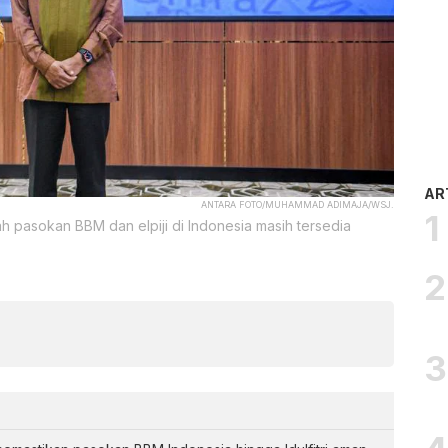
AR
ANTARA FOTO/MUHAMMAD ADIMAJA/WSJ.
h pasokan BBM dan elpiji di Indonesia masih tersedia