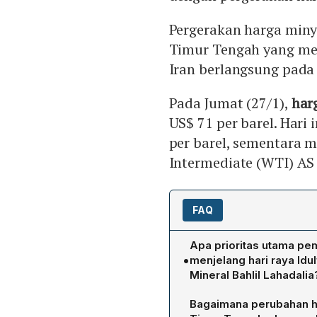
Pergerakan harga miny
Timur Tengah yang meli
Iran berlangsung pada 
Pada Jumat (27/1),
har
US$ 71 per barel. Hari 
per barel, sementara 
Intermediate (WTI) AS 
FAQ
Apa prioritas utama pe
•
menjelang hari raya Idu
Mineral Bahlil Lahadalia
Bahlil menegaskan bahwa 
Bagaimana perubahan ha
memperlancar distribusi sel