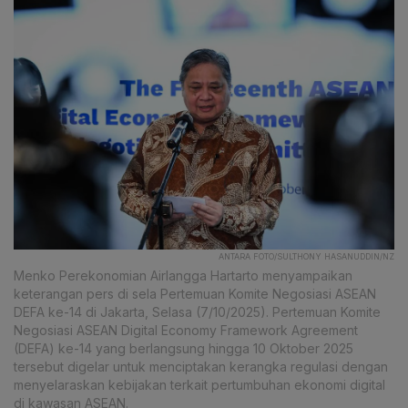
ANTARA FOTO/SULTHONY HASANUDDIN/NZ
Menko Perekonomian Airlangga Hartarto menyampaikan
keterangan pers di sela Pertemuan Komite Negosiasi ASEAN
DEFA ke-14 di Jakarta, Selasa (7/10/2025). Pertemuan Komite
Negosiasi ASEAN Digital Economy Framework Agreement
(DEFA) ke-14 yang berlangsung hingga 10 Oktober 2025
tersebut digelar untuk menciptakan kerangka regulasi dengan
menyelaraskan kebijakan terkait pertumbuhan ekonomi digital
di kawasan ASEAN.