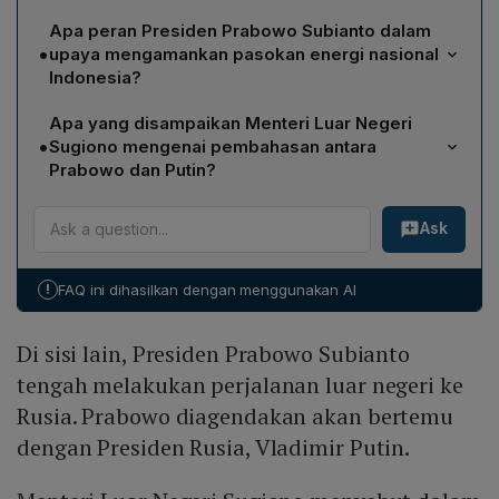
Airlangga menyatakan bahwa keputusan masih ditunda
Apa peran Presiden Prabowo Subianto dalam
karena pemerintah masih menunggu perkembangan
•
upaya mengamankan pasokan energi nasional
lebih lanjut, khususnya dampak potensial terhadap
Indonesia?
negosiasi tarif dagang dengan Amerika Serikat. Ia
Prabowo melakukan perjalanan luar negeri ke Rusia
menekankan perlunya menilai konsekuensi ekonomi
Apa yang disampaikan Menteri Luar Negeri
dengan agenda bertemu Presiden Vladimir Putin. Dalam
secara menyeluruh sebelum mengambil langkah
•
Sugiono mengenai pembahasan antara
rapat kerja di Istana Merdeka, ia menegaskan
konkret.
Prabowo dan Putin?
kunjungan tersebut merupakan bagian dari strategi
Sugiono menjelaskan bahwa pertemuan antara
pemerintah untuk mengamankan pasokan minyak
Ask
Presiden Prabowo dan Presiden Putin akan membahas
nasional, mengingat ketatnya pasokan global akibat
geopolitik global serta situasi energi, termasuk potensi
konflik geopolitik.
Indonesia membeli minyak mentah dari Rusia sebagai
!
FAQ ini dihasilkan dengan menggunakan AI
opsi alternatif dalam menghadapi ketidakstabilan
pasokan global.
Di sisi lain, Presiden Prabowo Subianto
tengah melakukan perjalanan luar negeri ke
Rusia. Prabowo diagendakan akan bertemu
dengan Presiden Rusia, Vladimir Putin.