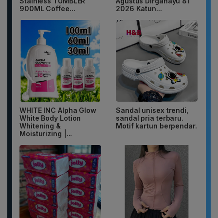
Stainless TUMBLER
Agustus Dirgahayu 81
900ML Coffee...
2026 Katun...
WHITE INC Alpha Glow
Sandal unisex trendi,
White Body Lotion
sandal pria terbaru.
Whitening &
Motif kartun berpendar.
Moisturizing |...