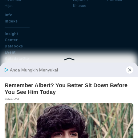
Hijau
Khusus
Info
Indeks
Insight
Center
Databoks
Event
KatadataOto
Langganan Newsletter
Email
Daftar
Ikuti Kami
Tentang Katadata
Advertising
Karier
Pedoman Media Siber
Kebijakan Privasi
Disclaimer
Hubungi Kami