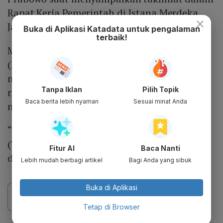
Rapat Kerja Pemerintah di Istana Merdeka
×
Jakarta pada Rabu (8/4).
Buka di Aplikasi Katadata untuk pengalaman
terbaik!
Menteri Energi dan Sumber Daya Mineral
(ESDM) Bahlil Lahadalia sebelumnya
mengatakan belum mengetahui terkait
Tanpa Iklan
Pilih Topik
rencana kunjungan Presiden Prabowo ke
Baca berita lebih nyaman
Sesuai minat Anda
negara pimpinan Putin tersebut.
“(Siapa) yang bilang berangkat ke Rusia?
(Tunggu) pemerintah RI ya,” kata Bahlil saat
Fitur AI
Baca Nanti
ditemui di Kementerian ESDM, Jumat (10/4).
Lebih mudah berbagi artikel
Bagi Anda yang sibuk
Buka di Aplikasi
Tetap di Browser