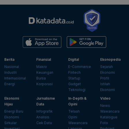
Berita
Finansial
Digital
Ekonopedia
Nasional
Makro
E-Commerce
Sejarah
Industri
Keuangan
Fintech
Ekonomi
Internasional
Bursa
Startup
Profil
Energi
Korporasi
Gadget
Istilah
Teknologi
Ekonomi
Ekonomi
Jurnalisme
In-Depth &
Video
Hijau
Data
Opini
News
Energi Baru
Infografik
Telaah
Wawancara
Ekonomi
Analisis
Opini
Katalogue
Sirkular
Cek Data
Wawancara
Foto
Investasi
Laporan
Podcast