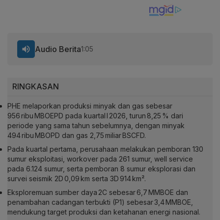
Audio Berita
1:05
RINGKASAN
PHE melaporkan produksi minyak dan gas sebesar
956 ribu MBOEPD pada kuartal I 2026, turun 8,25 % dari
periode yang sama tahun sebelumnya, dengan minyak
494 ribu MBOPD dan gas 2,75 miliar BSCFD.
Pada kuartal pertama, perusahaan melakukan pemboran 130
sumur eksploitasi, workover pada 261 sumur, well service
pada 6.124 sumur, serta pemboran 8 sumur eksplorasi dan
survei seismik 2D 0,09 km serta 3D 914 km².
Eksploremuan sumber daya 2C sebesar 6,7 MMBOE dan
penambahan cadangan terbukti (P1) sebesar 3,4 MMBOE,
mendukung target produksi dan ketahanan energi nasional.