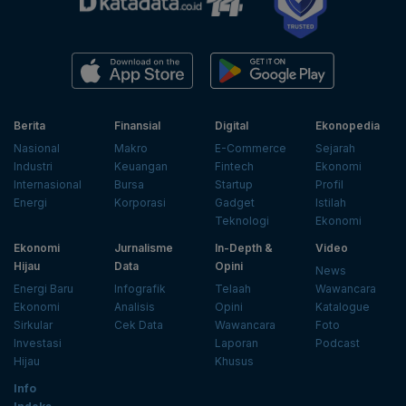
Berita
Finansial
Digital
Ekonopedia
Nasional
Makro
E-Commerce
Sejarah
Industri
Keuangan
Fintech
Ekonomi
Internasional
Bursa
Startup
Profil
Energi
Korporasi
Gadget
Istilah
Teknologi
Ekonomi
Ekonomi
Jurnalisme
In-Depth &
Video
Hijau
Data
Opini
News
Energi Baru
Infografik
Telaah
Wawancara
Ekonomi
Analisis
Opini
Katalogue
Sirkular
Cek Data
Wawancara
Foto
Investasi
Laporan
Podcast
Hijau
Khusus
Info