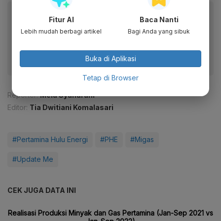
Baca artikel ini lewat aplikasi mobile.
Fitur AI
Baca Nanti
Dapatkan pengalaman membaca lebih nyaman dan nikmati
Lebih mudah berbagi artikel
Bagi Anda yang sibuk
fitur menarik lainnya lewat aplikasi mobile Katadata.
Buka di Aplikasi
Tetap di Browser
Reporter:
Mela Syaharani
Editor:
Tia Dwitiani Komalasari
#Pertamina Hulu Energi
#PHE
#Migas
#Update Me
CEK JUGA DATA INI