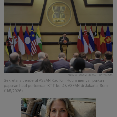
ANTARA FOTO/M RISYAL HIDAYAT/TOM.
Sekretaris Jenderal ASEAN Kao Kim Hourn menyampaikan
paparan hasil pertemuan KTT ke-48 ASEAN di Jakarta, Senin
(11/5/2026).