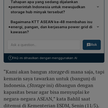
Tahapan apa yang sedang dijalankan
Indonesia menawarkan diri menjadi lokasi
•
pemerintah Indonesia untuk mewujudkan
pembangunan fasilitas storage minyak berkapasitas
storage hub minyak tersebut?
besar yang dapat menyuplai cadangan energi ke
Pemerintah saat ini sedang melakukan studi kelayakan
negara‑negara ASEAN. Penawaran ini disampaikan
Bagaimana KTT ASEAN ke‑48 membahas isu
(Feasibility Study/FS) sebagai langkah awal. Bahlil
dalam KTT ASEAN ke‑48 di Cebu, dengan harapan
•
energi, pangan, dan kerjasama power grid di
menegaskan bahwa ide penyimpanan minyak sudah
Indonesia dapat menjadi hub‑storage regional
kawasan?
siap diimplementasikan dan studi FS akan menilai aspek
meskipun belum ada detail rencana waktu
Dalam KTT tersebut dibahas optimalisasi sumber energi
teknis, ekonomi, serta lingkungan sebelum melanjutkan
pelaksanaan.
Ask
baru terbarukan (EBT) melalui program B‑50 dan target
ke tahap perencanaan detail dan konstruksi.
PLTS 100 GW Indonesia. Selain itu, kerja sama PLTA
power grid dengan Malaysia sedang berlangsung,
!
FAQ ini dihasilkan dengan menggunakan AI
dengan rencana memperluas jaringan listrik ke Filipina
dan Singapura. ASEAN juga menandatangani ASEAN
“Kami akan bangun
storage
di mana saja, tapi
Petroleum Security Agreement serta APTERR untuk
memperkuat ketahanan energi dan pangan, mengingat
kemarin saya tawarkan untuk (bangun) di
dampak konflik Timur Tengah terhadap pasokan
Indonesia. (
Storage
ini) dibangun dengan
regional.
kapasitas besar agar bisa menyuplai ke
negara-negara ASEAN,” kata Bahlil saat
ditemui di Kementerian ESDM, Senin (11/5).