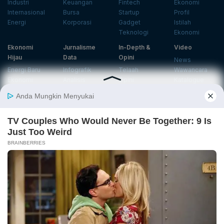
Industri
Keuangan
Fintech
Ekonomi
Internasional
Bursa
Startup
Profil
Energi
Korporasi
Gadget
Istilah
Teknologi
Ekonomi
Ekonomi
Jurnalisme
In-Depth &
Video
Hijau
Data
Opini
News
Energi Baru
Infografik
Telaah
Wawancara
Ekonomi
Analisis
Opini
Katalogue
Sirkular
Cek Data
Wawancara
Foto
Investasi
Laporan
Podcast
Hijau
Khusus
Info
Indeks
Insight
Center
Databoks
Event
KatadataOto