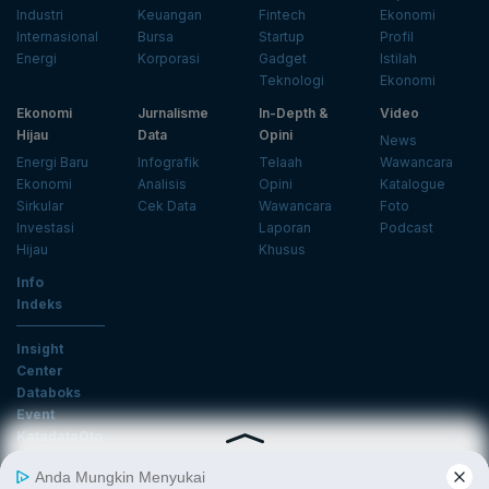
Industri
Keuangan
Fintech
Ekonomi
Internasional
Bursa
Startup
Profil
Energi
Korporasi
Gadget
Istilah
Teknologi
Ekonomi
Ekonomi
Jurnalisme
In-Depth &
Video
Hijau
Data
Opini
News
Energi Baru
Infografik
Telaah
Wawancara
Ekonomi
Analisis
Opini
Katalogue
Sirkular
Cek Data
Wawancara
Foto
Investasi
Laporan
Podcast
Hijau
Khusus
Info
Indeks
Insight
Center
Databoks
Event
KatadataOto