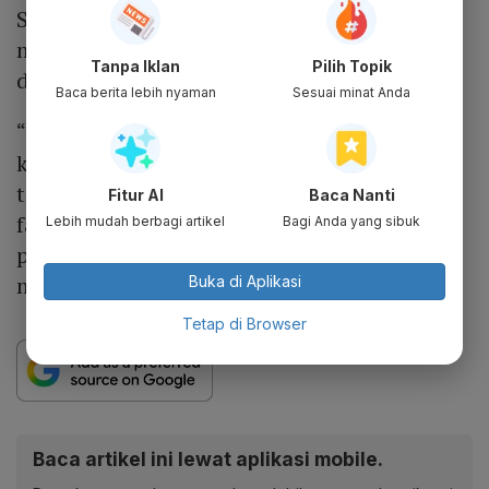
Sementara itu, kondisi fisik tower transmisi
masih dalam keadaan baik dan tidak
Tanpa Iklan
Pilih Topik
ditemukan kerusakan signifikan.
Baca berita lebih nyaman
Sesuai minat Anda
“Berdasarkan keterangan awal di lapangan,
kejadian putusnya kabel transmisi diduga
terjadi secara tiba-tiba akibat pengaruh
Fitur AI
Baca Nanti
faktor cuaca dan masih memerlukan
Lebih mudah berbagi artikel
Bagi Anda yang sibuk
pendalaman lebih lanjut secara teknis
maupun ilmiah,” ucapnya.
Buka di Aplikasi
Tetap di Browser
Baca artikel ini lewat aplikasi mobile.