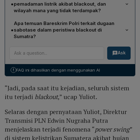
jaringan transmisi yang tersambar petir di Jambi, yang
•
pemadaman listrik akibat blackout, dan
mengganggu kestabilan sistem kelistrikan Sumatra.
wilayah mana yang tidak terdampak?
Edwin Nugraha Putra menambahkan bahwa hujan lebat,
Bareskrim Polri menyatakan tidak ada pemadaman di
petir, dan angin kencang memicu fenomena "power
Apa temuan Bareskrim Polri terkait dugaan
Lampung dan sebagian besar Palembang. Namun,
swing" pada jalur 275 kV New Aur‑Duri, yang kemudian
•
sabotase dalam peristiwa blackout di
pelanggan di Jambi, Riau, Sumatera Barat, Sumatera
mengakibatkan "trip" sebagai mekanisme keamanan
Sumatra?
Utara, dan Aceh mengalami pemadaman listrik selama
dan berujung pada pemadaman massal.
Wakabareskrim Polri Irjen Nunung Syaifuddin
insiden tersebut.
Ask
mengungkapkan bahwa tim gabungan menemukan
kabel transmisi putus, sementara tower transmisi dalam
kondisi baik tanpa kerusakan signifikan. Berdasarkan
!
FAQ ini dihasilkan dengan menggunakan AI
temuan awal, putusnya kabel diduga akibat faktor
cuaca, dan tidak ada bukti sabotase; investigasi teknis
“Jadi, pada saat itu kejadian, seluruh sistem
lebih lanjut masih diperlukan.
itu terjadi
blackout
,” ucap Yuliot.
Selaras dengan pernyataan Yuliot, Direktur
Transmisi PLN Edwin Nugraha Putra
menjelaskan terjadi fenomena “
power swing
”
di sistem kelistrikan Sumatera akibat hujan