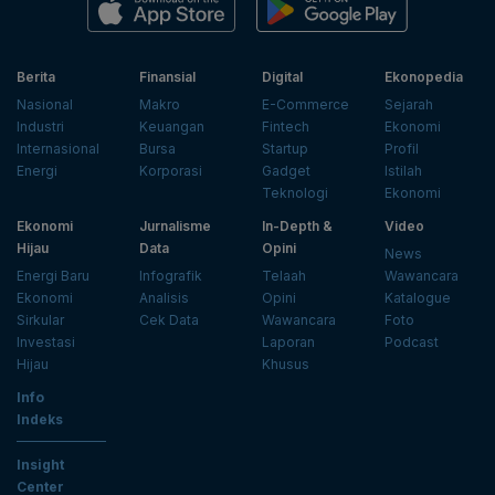
Berita
Finansial
Digital
Ekonopedia
Nasional
Makro
E-Commerce
Sejarah
Industri
Keuangan
Fintech
Ekonomi
Internasional
Bursa
Startup
Profil
Energi
Korporasi
Gadget
Istilah
Teknologi
Ekonomi
Ekonomi
Jurnalisme
In-Depth &
Video
Hijau
Data
Opini
News
Energi Baru
Infografik
Telaah
Wawancara
Ekonomi
Analisis
Opini
Katalogue
Sirkular
Cek Data
Wawancara
Foto
Investasi
Laporan
Podcast
Hijau
Khusus
Info
Indeks
Insight
Center