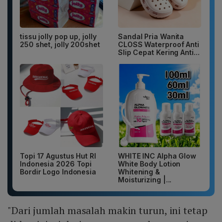
tissu jolly pop up, jolly
Sandal Pria Wanita
250 shet, jolly 200shet
CLOSS Waterproof Anti
Slip Cepat Kering Anti...
Topi 17 Agustus Hut RI
WHITE INC Alpha Glow
Indonesia 2026 Topi
White Body Lotion
Bordir Logo Indonesia
Whitening &
Moisturizing |...
"Dari jumlah masalah makin turun, ini tetap