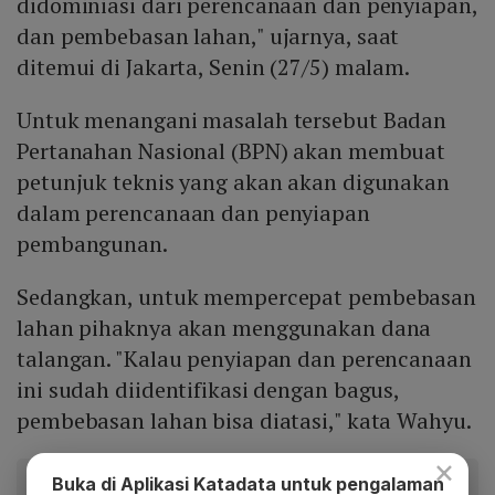
didominiasi dari perencanaan dan penyiapan,
dan pembebasan lahan," ujarnya, saat
ditemui di Jakarta, Senin (27/5) malam.
Untuk menangani masalah tersebut Badan
Pertanahan Nasional (BPN) akan membuat
petunjuk teknis yang akan akan digunakan
dalam perencanaan dan penyiapan
pembangunan.
Sedangkan, untuk mempercepat pembebasan
lahan pihaknya akan menggunakan dana
talangan. "Kalau penyiapan dan perencanaan
ini sudah diidentifikasi dengan bagus,
pembebasan lahan bisa diatasi," kata Wahyu.
×
Baca artikel ini lewat aplikasi mobile.
Buka di Aplikasi Katadata untuk pengalaman