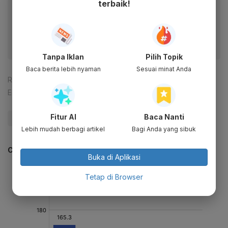
terbaik!
Dapatkan pengalaman membaca lebih nyaman dan nikmati
fitur menarik lainnya lewat aplikasi mobile Katadata.
Tanpa Iklan
Pilih Topik
Baca berita lebih nyaman
Sesuai minat Anda
Reporter:
Fariha Sulmaihati
Editor:
Pingit Aria
Fitur AI
Baca Nanti
#Infrastruktur
Lebih mudah berbagi artikel
Bagi Anda yang sibuk
CEK JUGA DATA INI
Buka di Aplikasi
Tetap di Browser